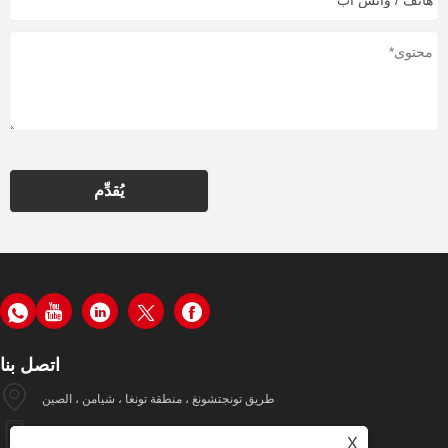
يُقدِّم
اتصل بنا
طريق تونجتشونغ ، منطقة تونغا ، شيامن ، الصين
+86-19979320050
X