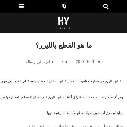
ما هو القطع بالليزر؟
●
2023-10-12
●
4
●
اترك لي رسالة
القطع بالليزر هي عملية صناعية تستخدم لقطع الصفائح المعدنية باستخدام شعاع ليزر قوي
ومركّز. مسترشدًا بملف CAD، تنزلق أداة القطع بالليزر على سطح الصفائح المعدنية وتقوم
بإذابة أو حرق أو تبخير المواد لقطع الأنماط المرغوبة فيها.
هناك عدة أنواع مختلفة من قواطع الليزر، بما في ذلك: