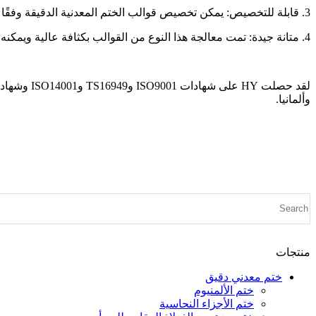
3. قابلة للتخصيص: يمكن تخصيص قوالب الختم المعدنية الدقيقة وفقًا لاحتياجات العملاء لضمان قدرتها على التكيف مع سيناريوهات التطبيقات المعقدة المختلفة.
4. متانة جيدة: تمت معالجة هذا النوع من القوالب بكثافة عالية ويمكنه الحفاظ على الشكل والتأثير المستقر في الاستخدام طويل الأمد.
وألمانيا.
منتجات
ختم معدني دقيق
ختم الألمنيوم
ختم الأجزاء النحاسية