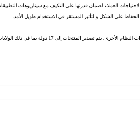
لقد حصلت HY على شهادات ISO9001 وTS16949 وISO14001 وش