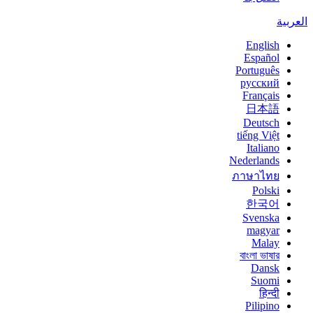
العربية
English
Español
Português
русский
Français
日本語
Deutsch
tiếng Việt
Italiano
Nederlands
ภาษาไทย
Polski
한국어
Svenska
magyar
Malay
বাংলা ভাষার
Dansk
Suomi
हिन्दी
Pilipino