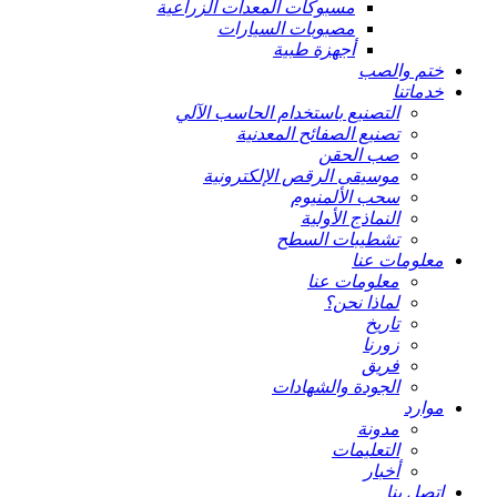
مسبوكات المعدات الزراعية
مصبوبات السيارات
أجهزة طبية
ختم والصب
خدماتنا
التصنيع باستخدام الحاسب الآلي
تصنيع الصفائح المعدنية
صب الحقن
موسيقى الرقص الإلكترونية
سحب الألمنيوم
النماذج الأولية
تشطيبات السطح
معلومات عنا
معلومات عنا
لماذا نحن؟
تاريخ
زورنا
فريق
الجودة والشهادات
موارد
مدونة
التعليمات
أخبار
اتصل بنا