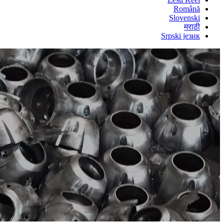
Română
Slovenski
मराठी
Srpski језик