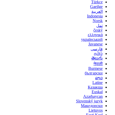
Türkçe
Gaeilge
العربية
Indonesia
Norsk‎
تمل
český
ελληνικά
український
Javanese
فارسی
தமிழ்
తెలుగు
नेपाली
Burmese
български
ລາວ
Latine
Қазақша
Euskal
Azərbaycan
Slovenský jazyk
Македонски
Lietuvos
Eesti Keel