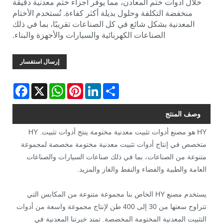
خلال أدوات ختم المعادن، مما يوفر أجزاء ختم معدنية دقيقة
منخفضة التكلفة وحلول بديلة أكثر كفاءة. تُستخدم الأختام
المعدنية بشكل شائع في كل الصناعات تقريبًا، بما في ذلك
الصناعات الكهربائية والسيارات والأجهزة والبناء.
إرسال استفسار
Facebook
WhatsApp
X
Pinterest
LinkedIn
Share
وصف المنتج
HY هو مصنع أدوات تثبيت معدنية مختومة ينتج أدوات تثبيت. HY
متخصص في إنتاج أدوات تثبيت معدنية مختومة مخصصة لمجموعة
متنوعة من الصناعات، بما في ذلك صناعات السيارات والصناعات
العامة والطبية والفضاء والنفط والغاز والمزيد.
يستخدم مصنع HY الخاص بنا مجموعة متنوعة من المكابس التي
تتراوح سعتها من 30 إلى 400 طن لإنتاج مجموعة واسعة من أدوات
التثبيت المعدنية المختومة المخصصة. تمتد خبرتنا المعدنية في