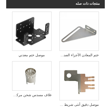
منتجات ذات صله
ختم المعادن الأجزاء الصناعية
موصل ختم معدني
غلاف مسدس شحن مركبات الطاقة
موصل دقيق أنثى شريط النحاس الطرفي