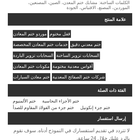
الكلمات الساخنة: مشابك ختم المعدن، الصين، المصنعين،
الموردين، المصنع، الاقتباس، الجودة
علامة المنتج
قفل مختوم
موردو ختم المعادن
ختم معدني دقيق
خدمات ختم المعادن المخصصة
السحابات تزوير الساخنة
السحابات تزوير الباردة
أقواس معدنية مختومة
مكونات ختم المعادن
شركات ختم الصفائح المعدنية
ختم معادن السيارات
الفئة ذات الصلة
ختم الأجزاء النحاسية
ختم الألمنيوم
ختم جزء إنكونيل
ختم جزء من الفولاذ المقاوم للصدأ
إرسال استفسار
لا تتردد في تقديم استفسارك في النموذج أدناه. سوف نقوم
بالرد عليك خلال 24 ساعة.