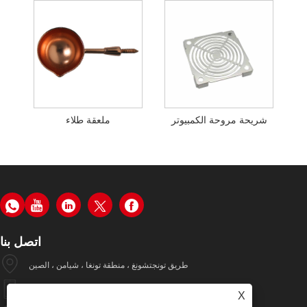
شريحة مروحة الكمبيوتر
ملعقة طلاء
اتصل بنا
طريق تونجتشونغ ، منطقة تونغا ، شيامن ، الصين
+86-19979320050
X