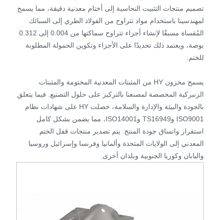
تصميم منتجات التثبيت النحاسية إلى أختام معدنية دقيقة، مما يسمح
لمهندسينا باستخدام مواد تتراوح من الفولاذ الطري إلى السبائك
المُقساة مسبقًا لإنشاء أجزاء تتراوح سماكتها من 0.004 إلى 0.312
بوصة، ويعتمد ذلك تحديدًا على الأجزاء وتكوين الحمولة المطلوبة
للختم.
يسمح مخزون HY من المثبتات المعدنية المختومة والمثبتات
الزنبركية المخصصة لمصنعنا بالتركيز على حلول التصنيع. فيما يتعلق
بالجودة والبيئة والإدارة والسلامة، حصلت HY على شهادات نظام
ISO9001 وTS16949 وISO14001، مما يضمن بشكل كامل
استقرار واتساق جودة المنتج. يتم تصدير منتجات قفل الختم
المعدني إلى الولايات المتحدة وألمانيا وفرنسا وإسرائيل وروسيا
واليابان وكوريا الجنوبية وبلدان أخرى.