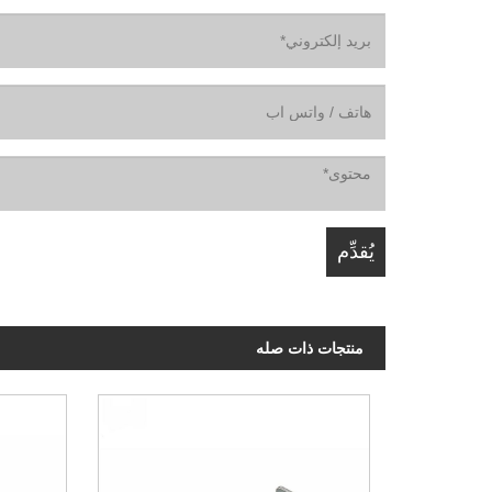
منتجات ذات صله