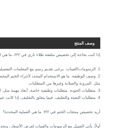
وصف المنتج
إذا كنت بحاجة إلى تخصيص ملعقة طلاء ناري في HY، ما هي المعلومات التي يجب أن أقدمها؟
1. الرسومات/العينات: يرجى تقديم رسم مع المعلمات التفصيلية أو إرسال عينة إلى شركتنا. هذه هو الاكثر اهمية.
2. وصف الوظيفة: ما هو الاستخدام المحدد لأجزاء الختم المخصصة؟
مثل: المرونة والصلابة وغيرها من المتطلبات.
3. متطلبات الجودة: متطلبات وظيفية خاصة، أبعاد مهمة مثل: النتوءات، التفاوتات، معالجة السطح، إلخ.
4. متطلبات التعبئة والتغليف: فيما يتعلق بالتغليف، إذا كانت عبوة منتجك تحتوي على متطلبات خاصة.
أريد تخصيص منتجات الختم في HY. ما هي العملية المحددة؟
أولاً، يأتي العميل مع الرسومات والعينات لعرض الأسعار، ويحدد