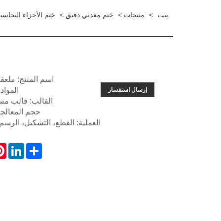
بيت
>
منتجات
>
ختم معدني دقيق
>
ختم الأجزاء النحاسي
اسم المنتج: ملعق
المواد
إرسال استفسار
القالب: قالب مس
حجم المعالجة: 66.3*34*10 
العملية: القطع، التشكيل، الرسم ا
est
LinkedIn
Share