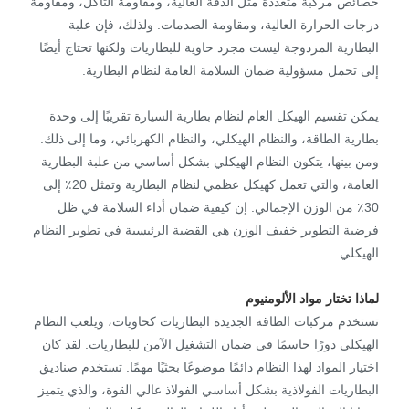
خصائص مركبة متعددة مثل الدقة العالية، ومقاومة التآكل، ومقاومة
درجات الحرارة العالية، ومقاومة الصدمات. ولذلك، فإن علبة
البطارية المزدوجة ليست مجرد حاوية للبطاريات ولكنها تحتاج أيضًا
إلى تحمل مسؤولية ضمان السلامة العامة لنظام البطارية.
يمكن تقسيم الهيكل العام لنظام بطارية السيارة تقريبًا إلى وحدة
بطارية الطاقة، والنظام الهيكلي، والنظام الكهربائي، وما إلى ذلك.
ومن بينها، يتكون النظام الهيكلي بشكل أساسي من علبة البطارية
العامة، والتي تعمل كهيكل عظمي لنظام البطارية وتمثل 20٪ إلى
30٪ من الوزن الإجمالي. إن كيفية ضمان أداء السلامة في ظل
فرضية التطوير خفيف الوزن هي القضية الرئيسية في تطوير النظام
الهيكلي.
لماذا تختار مواد الألومنيوم
تستخدم مركبات الطاقة الجديدة البطاريات كحاويات، ويلعب النظام
الهيكلي دورًا حاسمًا في ضمان التشغيل الآمن للبطاريات. لقد كان
اختيار المواد لهذا النظام دائمًا موضوعًا بحثيًا مهمًا. تستخدم صناديق
البطاريات الفولاذية بشكل أساسي الفولاذ عالي القوة، والذي يتميز