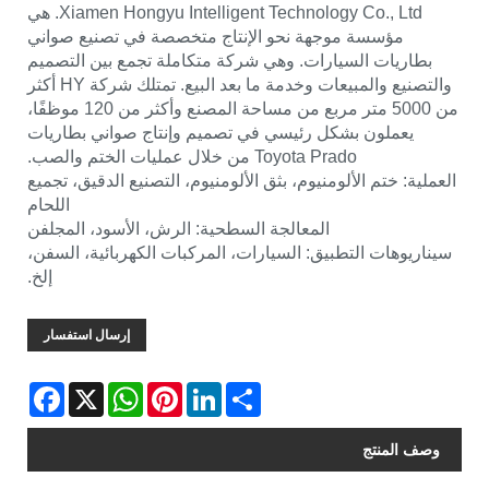
Xiamen Hongyu Intelligent Technology Co., Ltd. هي
مؤسسة موجهة نحو الإنتاج متخصصة في تصنيع صواني
بطاريات السيارات. وهي شركة متكاملة تجمع بين التصميم
والتصنيع والمبيعات وخدمة ما بعد البيع. تمتلك شركة HY أكثر
من 5000 متر مربع من مساحة المصنع وأكثر من 120 موظفًا،
يعملون بشكل رئيسي في تصميم وإنتاج صواني بطاريات
Toyota Prado من خلال عمليات الختم والصب.
العملية: ختم الألومنيوم، بثق الألومنيوم، التصنيع الدقيق، تجميع
اللحام
المعالجة السطحية: الرش، الأسود، المجلفن
سيناريوهات التطبيق: السيارات، المركبات الكهربائية، السفن،
إلخ.
إرسال استفسار
Facebook
WhatsApp
X
Pinterest
LinkedIn
Share
وصف المنتج