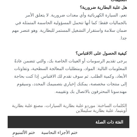
هل علبة البطارية ضرورية؟
نعم، السيارة الكهربائية وأي معدات ضرورية. لا يتعلق الأمر
بالجماليات فقط؛ كما أنها تتحمل المسؤولية الحاسمة المتمثلة في
ضمان سلامة واستقرار التشغيل المستمر للبطارية. وهو عنصر مهم
جدا.
كيفية الحصول على الاقتباس؟
يرجى تقديم الرسومات أو العينات الخاصة بك، والتي تتضمن عادةً
المعلومات التالية: المواد، ومتطلبات المعالجة السطحية، وتفاوتات
الأبعاد، وكمية الطلب. ثم سوف نقدم لك الاقتباس. إذا كنت بحاجة
إلى منتجات مخصصة، يمكنك إخباري بتصميمك المحدد، وسيقوم
مهندسونا المحترفون بالاتصال بك وتقييمه.
الكلمات الساخنة: موردو علبة بطارية السيارات، مصنع علبة بطارية
أوبتيما، علبة بطارية سليملاين
الفئة ذات الصلة
ختم الأجزاء النحاسية
ختم الألمنيوم