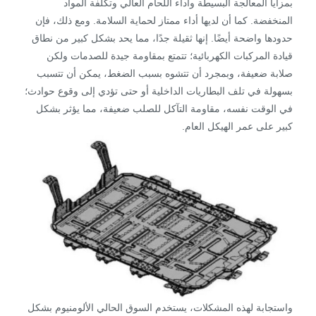
بمزايا المعالجة البسيطة وأداء اللحام العالي وتكلفة المواد
المنخفضة. كما أن لديها أداء ممتاز لحماية السلامة. ومع ذلك، فإن
حدودها واضحة أيضًا. إنها ثقيلة جدًا، مما يحد بشكل كبير من نطاق
قيادة المركبات الكهربائية؛ تتمتع بمقاومة جيدة للصدمات ولكن
صلابة ضعيفة، وبمجرد أن تتشوه بسبب الضغط، يمكن أن تتسبب
بسهولة في تلف البطاريات الداخلية أو حتى تؤدي إلى وقوع حوادث؛
في الوقت نفسه، مقاومة التآكل للصلب ضعيفة، مما يؤثر بشكل
كبير على عمر الهيكل العام.
واستجابة لهذه المشكلات، يستخدم السوق الحالي الألومنيوم بشكل