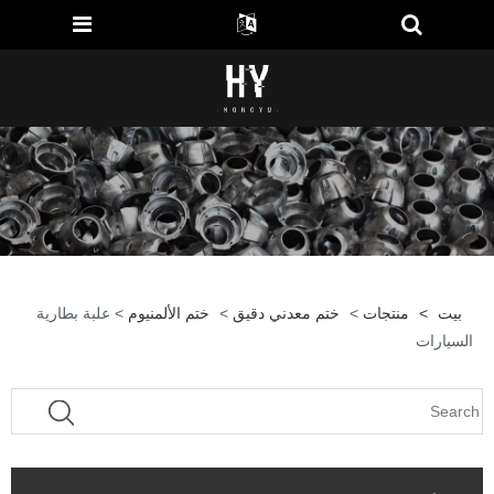
بيت
>
منتجات
>
ختم معدني دقيق
>
ختم الألمنيوم
> علبة بطارية
السيارات