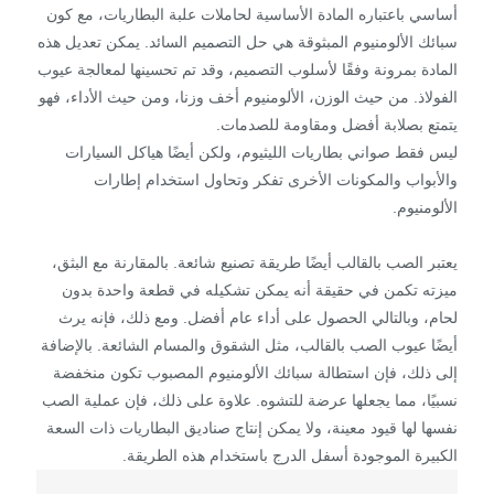
أساسي باعتباره المادة الأساسية لحاملات علبة البطاريات، مع كون
سبائك الألومنيوم المبثوقة هي حل التصميم السائد. يمكن تعديل هذه
المادة بمرونة وفقًا لأسلوب التصميم، وقد تم تحسينها لمعالجة عيوب
الفولاذ. من حيث الوزن، الألومنيوم أخف وزنا، ومن حيث الأداء، فهو
يتمتع بصلابة أفضل ومقاومة للصدمات.
ليس فقط صواني بطاريات الليثيوم، ولكن أيضًا هياكل السيارات
والأبواب والمكونات الأخرى تفكر وتحاول استخدام إطارات
الألومنيوم.
يعتبر الصب بالقالب أيضًا طريقة تصنيع شائعة. بالمقارنة مع البثق،
ميزته تكمن في حقيقة أنه يمكن تشكيله في قطعة واحدة بدون
لحام، وبالتالي الحصول على أداء عام أفضل. ومع ذلك، فإنه يرث
أيضًا عيوب الصب بالقالب، مثل الشقوق والمسام الشائعة. بالإضافة
إلى ذلك، فإن استطالة سبائك الألومنيوم المصبوب تكون منخفضة
نسبيًا، مما يجعلها عرضة للتشوه. علاوة على ذلك، فإن عملية الصب
نفسها لها قيود معينة، ولا يمكن إنتاج صناديق البطاريات ذات السعة
الكبيرة الموجودة أسفل الدرج باستخدام هذه الطريقة.