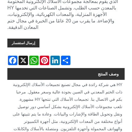
الذي يقوم بمعالجة مجموعات الأسلاك الإلكترونية المختومة
بالمعدن حسب الطلب. وتشمل الصناعات التي تخدمها HY
الأجهزة المنزلية، والمعدات الكهربائية، والإلكترونيات،
والإضاءة. ما يقرب من 20 عامًا من الخبرة في مجال ختم
المعادن الدقيقة.
إرسال استفسار
Facebook
WhatsApp
X
Pinterest
LinkedIn
Share
وصف المنتج
HY هي شركة رائدة في مجال تصنيع تجميعات الأسلاك الإلكترونية
ذات الختم المعدني في الصين بجودة عالية وسعر معقول. مرحبا
بكم في الاتصال بنا. تجميعات الأسلاك التي تنتجها HY مشهورة.
تلعب مجموعات الأسلاك الإلكترونية بشكل أساسي دور توصيل
ونقل وتحويل الطاقة والإشارات والبيانات. وعادة ما يتم تثبيتها على
أنواع مختلفة من المعدات الإلكترونية، مثل أجهزة الكمبيوتر
والهواتف المحمولة وأجهزة التلفزيون. ومتصلة بالأسلاك والكابلات