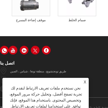
صمام الخلط
موقف إضاءة المسرح
اتصل بنا
طريق تونجتشونغ ، منطقة تونغا ، شيامن ، الصين
+86-19979320050
X
نحن نستخدم ملفات تعريف الارتباط لنقدم لك
Sales08@xmhongyu.com.cn
تجربة تصفح أفضل، وتحليل حركة مرور الموقع،
وتخصيص المحتوى. باستخدام هذا الموقع، فإنك
توافق على استخدامنا لملفات تعريف الارتباط.
حقوق الطبع والنشر © 2023 Xiamen Hongyu Intelligent Technology Co.