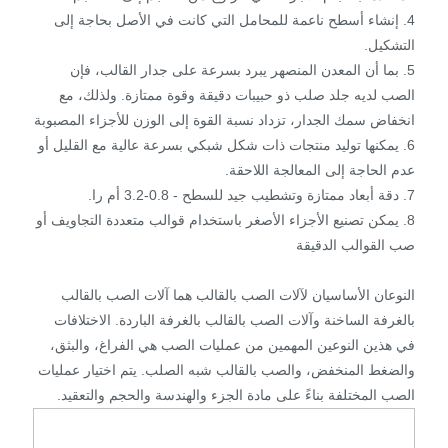
4. إنشاء أسطح ناعمة للمحامل التي كانت في الأصل بحاجة إلى
التشكيل.
5. بما أن المعدن المنصهر يبرد بسرعة على جدار القالب، فإن
الصب لديه جلد صلب ذو حبيبات دقيقة وقوة ممتازة. ولذلك، مع
انخفاض سمك الجدار، تزداد نسبة القوة إلى الوزن للأجزاء المصبوبة
6. يمكنها توليد منتجات ذات شكل شبكي بسرعة عالية مع القليل أو
عدم الحاجة إلى المعالجة اللاحقة.
7. دقة أبعاد ممتازة وتشطيب جيد للسطح - 0.8-3.2 أم را.
8. يمكن تصنيع الأجزاء الأصغر باستخدام قوالب متعددة التجاويف أو
صب القوالب الدقيقة
النوعان الأساسيان لآلات الصب بالقالب هما آلات الصب بالقالب
بالغرفة الساخنة وآلات الصب بالقالب بالغرفة الباردة. الاختلافات
في هذين النوعين المهمين من عمليات الصب هي الفراغ، والبثق،
والضغط المنخفض، والصب بالقالب شبه الصلب. يتم اختيار عمليات
الصب المختلفة بناءً على مادة الجزء والهندسة والحجم والتعقيد.