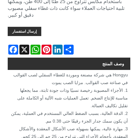
باستخدام مكابس تتراوح من 25 طنًا إلى 400 طن، ويمكنها
تلبية احتياجات العملاء سواء كانت ذات غطاء سفلي مصبوب
دقيق أو كبير.
إرسال استفسار
Facebook
WhatsApp
X
Pinterest
LinkedIn
Share
وصف المنتج
Hongyu هي شركة مصنعة وموردة للغطاء السفلي لصب القوالب
في صناعة صب القوالب. مزايا الصب يموت
1. الأجزاء المصبوبة رخيصة نسبيًا وذات جودة ثابتة، مما يجعلها
مناسبة للإنتاج الضخم. تعمل العمليات شبه الآلية أو الكاملة على
تقليل تكاليف العمالة.
2. الدقة العالية، بسبب الضغط العالي المستخدم في العملية، يمكن
أن يكون سمك جدار الجزء رقيقًا حتى 0.38 مم.
3. مهارة عالية، يمكنها بسهولة صب الأشكال المعقدة والأشكال
المعقدة، بأحجام الأجزاء التي تتراوح من 25 جم إلى 25 كجم.