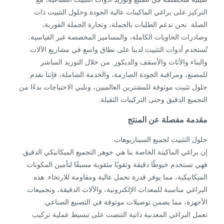
التركيز على براغي الماكينات عالية الجودة وحلول التثبيت ذات
الصلة. نحن ندعم الطلبات بالجملة، وتجارة الجملة الفورية،
وصادرات الحاويات الكاملة، والمسامير المخصصة غير القياسية.
تُستخدم أدوات التثبيت لدينا على نطاق واسع في مشاريع الآلات
والبناء والأثاث والأسقف والديكور. من خلال التوريد المباشر
للمصنع، ومراقبة الجودة الصارمة، والخدمة الشاملة، فإننا نقدم
حلول تثبيت موثوقة للمشترين العالميين، ونلبي الاحتياجات بدءًا من
التجميع الدقيق وحتى التركيبات الثقيلة.
مقدمة مفصلة عن المنتج
حلول التثبيت لجميع السيناريوهات
إن براغي الماكينة الخاصة بنا هي جوهر التجميع الميكانيكي الدقيق.
فهي تستخدم خيوطًا دقيقة وثقوبًا مثقوبة مسبقًا لتأمين المكونات
الميكانيكية، مما يوفر قدرة تحمل عالية ومقاومة للارتخاء. هذه
البراغي مناسبة للمعدات الإلكترونية، والآلات الدقيقة، وتجميعات
الأجهزة، مما يضمن توصيلات موثوقة في التصنيع الصناعي.
تعمل البراغي المعدنية ذاتية التنصت على تبسيط عملية تركيب