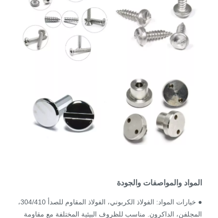
المواد والمواصفات والجودة
● خيارات المواد: الفولاذ الكربوني، الفولاذ المقاوم للصدأ 304/410،
المجلفن، الداكرون. مناسب للظروف البيئية المختلفة مع مقاومة