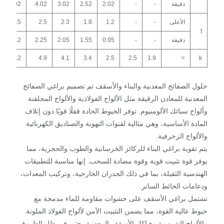
دقيقة
-
-
2.02
2.52
3.02
4.02
5.02
الأعلى
-
-
1.2
1.8
2.3
2.5
3.5
t
دقيقة
-
-
0.95
1.55
2.05
2.25
3.2
6.2
4.9
4.1
3.4
2.5
2.5
1.9
≈
k
حلول الصفائح المعدنية والبناء والأسقف تم تصميم براغي الصفائح
المعدنية للمعادن الرقيقة مثل الألواح الفولاذية والألواح المجلفنة
وألواح سبائك الألومنيوم. توفر الخيوط الحادة قفلًا قويًا دون إتلاف
المادة الأساسية، وهي مثالية لقنوات التهوية والصناديق الكهربائية
والألواح الزخرفية.
يتم تقوية براغي البناء للركائز الخرسانية والطوب والحجرية، مما
يوفر قوة تثبيت قوية وقوة مضادة للسحب. إنها مناسبة للتطبيقات
الهندسية الثقيلة، بما في ذلك الجدران الخارجية، وتركيب المعدات،
ودعامات الحائط الساتر.
تشتمل براغي الأسقف على حشوات مقاومة للماء مدمجة مع
خيوط عالية القوة، مما يضمن التثبيت الآمن لألواح الفولاذ الملونة
والألواح الشمسية وهياكل الأسقف المعدنية، حتى في ظل الظروف