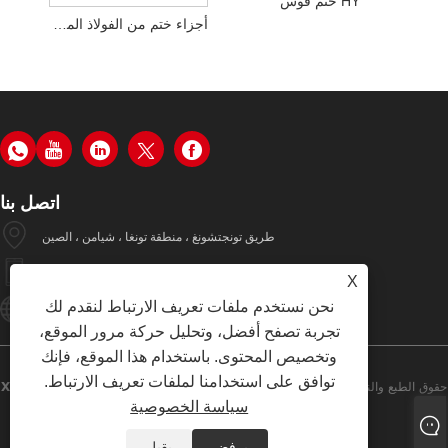
HY ختم قوس
أجزاء ختم من الفولاذ المقاوم للصدأ للهاتف المحمول من HY
اتصل بنا
طريق تونجتشونغ ، منطقة تونغا ، شيامن ، الصين
+86-19979320050
X
نحن نستخدم ملفات تعريف الارتباط لنقدم لك
Sales08@xmhongyu.com.cn
تجربة تصفح أفضل، وتحليل حركة مرور الموقع،
وتخصيص المحتوى. باستخدام هذا الموقع، فإنك
توافق على استخدامنا لملفات تعريف الارتباط.
حقوق الطبع والنشر © 2023 Xiamen Hongyu Intelligent Technology Co.
سياسة الخصوصية
، Ltd. جميع الحقوق محفوظة
يرفض
يقبل