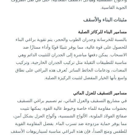
الجوية القاسية.
مثبتات البناء والأسقف
مسامير البناء للركائز الصلبة
بالنسبة للخرسانة وجدران الطوب والحجر، يتم تقوية براغي البناء
للحصول على قوة عالية، مما يوفر تثبيتًا قويًا وأداء ممتازًا ضد
الانسحاب. يمكن دفعها مباشرة إلى الجدران للتثبيت الدائم وهي
مناسبة للتطبيقات الثقيلة مثل تركيب الجدران الخارجية، وتركيب
المعدات، ودعامات الحائط الساتر. تُعرف هذه البراغي على نطاق
واسع بأنها الخيار المفضل لتثبيت الركيزة الصلبة.
مسامير التسقيف للعزل المائي
في مشاريع التسقيف والعزل المائي، تم تصميم براغي التسقيف
بحشوات مقاومة للماء خاصة وخيوط عالية القوة. يمكنها تثبيت
صفائح الفولاذ الملونة، الألواح الشمسية، وألواح العزل بشكل آمن،
مما يوفر حماية مزدوجة ضد تسرب الماء. بفضل المقاومة القوية
للطقس ومنع الصدأ، فإن هذه البراغي مناسبة لسيناريوهات الأسقف