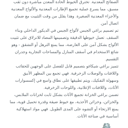
الصفائح المعدنية. تخترق الخيوط الحادة المعدن مباشرة دون ثقب
مسبق، مما يسرع عملية تجميع الإطارات المعدنية والألواح المعدنية
والأجزاء المعدنية الصغيرة. وهذا يقلل من وقت التثبيت مع ضمان
اتصال آمن.
تم تصميم براغي الجبس لألواح الجبس في الديكور الداخلي وبناء
السقف. تعمل خيوطها الدقيقة وتصميمها المضاد للانزلاق على تثبيت
الألواح بشكل آمن على العارضة، مما يمنع الترهل أو التشقق - وهو
شائع الاستخدام في أسقف المنازل والمساحات التجارية وجدران
التقسيم.
تتميز براغي شيكاغو بتصميم قابل للفصل على الوجهين للحقائب
واللافتات والوصلات الزخرفية. فهي تجمع بين المظهر الأنيق
وسهولة التفكيك، ويتم تطبيقها على نطاق واسع في إكسسوارات
الأثاث، واللافتات الإعلانية، واللوحات الزخرفية.
تضمن براغي الخزانة تجميع الأثاث بشكل ثابت لخزانات الملابس،
والخزائن، وخزائن الأحذية، مع خيوط ضيقة وقدرة تحميل قوية، مما
يمنع الارتخاء أو التشوه على المدى الطويل. فهي مواد استهلاكية
أساسية في صناعة الأثاث.