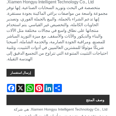
Xiamen Hongyu Intelligent Technology Co., Ltd.
متخصصة في البحث وتوريد السحابات الصناعية. إنها توفر
مجموعة واسعة من مواصفات براغي الماكينة بجودة مستقرة.
إنها تدعم الشراء بالجملة، والبيع بالجملة الفوري، وتصدير
الحاويات الكاملة، والتخصيص غير القياسي. يتم استخدام
منتجاتها على نطاق واسع في مجالات مختلفة مثل الآلات
والبناء والديكور والأثاث والأسقف. مع ميزة التوريد المباشر
للمصنع، ومراقبة الجودة الصارمة، والخدمة الشاملة، أصبحنا
شريكًا موثوقًا للمشترين العالميين في أدوات التثبيت، وتلبية
احتياجات التثبيت المتنوعة التي تتراوح من التجميع الدقيق إلى
الهندسة الثقيلة.
إرسال استفسار
Facebook
WhatsApp
X
Pinterest
LinkedIn
Share
وصف المنتج
Xiamen Hongyu Intelligent Technology Co., Ltd. هي شركة
صينية متخصصة في تصنيع وتوريد أدوات التثبيت الصناعية، مع