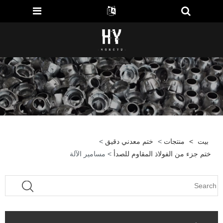
بيت
>
منتجات
>
ختم معدني دقيق
>
ختم جزء من الفولاذ المقاوم للصدأ
> مسامير الآلة