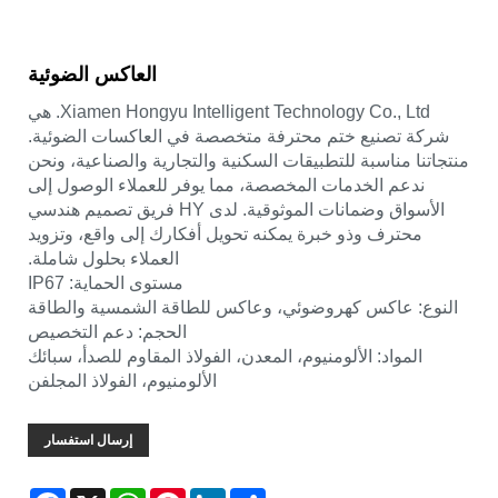
العاكس الضوئية
Xiamen Hongyu Intelligent Technology Co., Ltd. هي
شركة تصنيع ختم محترفة متخصصة في العاكسات الضوئية.
منتجاتنا مناسبة للتطبيقات السكنية والتجارية والصناعية، ونحن
ندعم الخدمات المخصصة، مما يوفر للعملاء الوصول إلى
الأسواق وضمانات الموثوقية. لدى HY فريق تصميم هندسي
محترف وذو خبرة يمكنه تحويل أفكارك إلى واقع، وتزويد
العملاء بحلول شاملة.
مستوى الحماية: IP67
النوع: عاكس كهروضوئي، وعاكس للطاقة الشمسية والطاقة
الحجم: دعم التخصيص
المواد: الألومنيوم، المعدن، الفولاذ المقاوم للصدأ، سبائك
الألومنيوم، الفولاذ المجلفن
إرسال استفسار
Facebook
WhatsApp
X
Pinterest
LinkedIn
Share