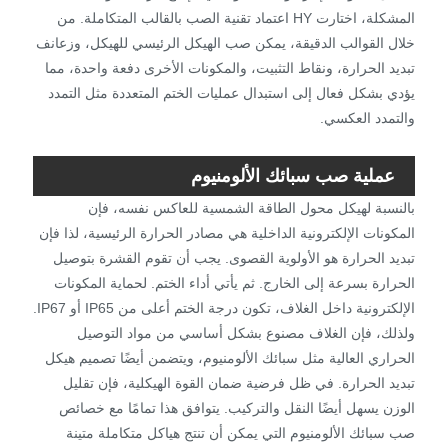
المشكلة، اختارت HY اعتماد تقنية الصب بالقالب المتكاملة. من
خلال القوالب الدقيقة، يمكن صب الهيكل الرئيسي للهيكل، وزعانف
تبديد الحرارة، ونقاط التثبيت، والمكونات الأخرى دفعة واحدة، مما
يؤدي بشكل فعال إلى استبدال عمليات الختم المتعددة مثل التمدد
والتمدد العكسي.
عملية صب سبائك الألومنيوم
بالنسبة لهيكل محول الطاقة الشمسية للعاكس نفسه، فإن
المكونات الإلكترونية الداخلية هي مصادر الحرارة الرئيسية، لذا فإن
تبديد الحرارة هو الأولوية القصوى. يجب أن تقوم القشرة بتوصيل
الحرارة بسرعة إلى الخارج. ثم يأتي أداء الختم. لحماية المكونات
الإلكترونية داخل الغلاف، تكون درجة الختم أعلى من IP65 أو IP67.
ولذلك، فإن الغلاف مصنوع بشكل أساسي من مواد التوصيل
الحراري العالية مثل سبائك الألومنيوم، ويتضمن أيضًا تصميم هيكل
تبديد الحرارة. في ظل فرضية ضمان القوة الهيكلية، فإن تقليل
الوزن يسهل أيضًا النقل والتركيب. يتوافق هذا تمامًا مع خصائص
صب سبائك الألومنيوم التي يمكن أن تنتج هياكل متكاملة متينة