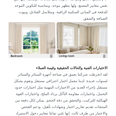
نفس معايير المصنع، ولها مظهر موحد، ومناسبة للتكوين الموحد
للدفعة في المباني السكنية الراقية، وسلاسل الفنادق، وبيوت
الضيافة والشقق.
الاختبارات الفنية والحالات الحقيقية وقيمة العملاء
لقد انخرطت شركتنا بعمق في صناعة أجهزة الستائر والستائر
لسنوات عديدة. لدينا معمل اختبار احترافي مستقل ونقوم بشكل
مستقل بإجراء العديد من الاختبارات المهنية مثل اختبارات حدود
التحمل، واختبارات مقاومة التآكل برذاذ الملح، واختبارات القوة
الهيكلية للتركيب، والتحقق من دقة الحجم. يمكن لكل دفعة من
المنتجات تقديم تقارير اختبار وشهادات تأهيل، ودعم الفحص
والاختبار من طرف ثالث. إنها تلبي تمامًا معايير دخول الاستيراد