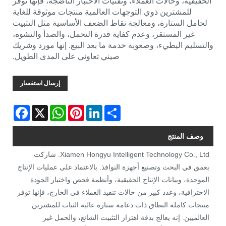
الحقيقية، وحالات العملاء، وتقنيات الاختبار الناضجة، فإنها توفر
للمشترين ذوي التوجهات العالمية منتجات موثوقة للغاية
لحامل الستارة، ومعالجة نقاط الضعف الأساسية مثل التثبيت
غير المستقر، وعدم كفاية قدرة التحمل، والصدأ والتشوه،
والتسليم البطيء، وصعوبة خدمة ما بعد البيع. إنها مورد وشريك
صيني تعاوني على المدى الطويل.
إرسال استفسار
Facebook
WhatsApp
X
Pinterest
LinkedIn
Share
وصف المنتج
Xiamen Hongyu Intelligent Technology Co., Ltd. شاركت
بعمق في البحث وتصنيع أجهزة النوافذ. بالاعتماد على عمليات الإنتاج
الموحدة، وبيانات الإنتاج الحقيقية، وأنظمة فحص واختبار الجودة
الاحترافية، وعدد كبير من حالات تنفيذ العملاء في الخارج، فإنها توفر
منتجات كاملة النطاق ذات دعامة ستارة عالية الثبات للمشترين
العالميين. إنه يعالج بدقة اهتزاز التثبيت الشائع، والحمل غير