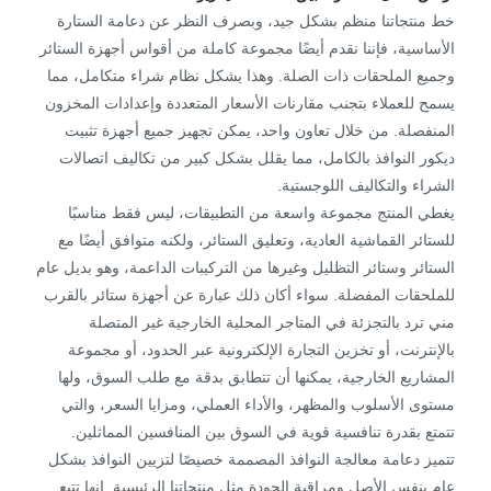
خط منتجاتنا منظم بشكل جيد، وبصرف النظر عن دعامة الستارة
الأساسية، فإننا نقدم أيضًا مجموعة كاملة من أقواس أجهزة الستائر
وجميع الملحقات ذات الصلة. وهذا يشكل نظام شراء متكامل، مما
يسمح للعملاء بتجنب مقارنات الأسعار المتعددة وإعدادات المخزون
المنفصلة. من خلال تعاون واحد، يمكن تجهيز جميع أجهزة تثبيت
ديكور النوافذ بالكامل، مما يقلل بشكل كبير من تكاليف اتصالات
الشراء والتكاليف اللوجستية.
يغطي المنتج مجموعة واسعة من التطبيقات، ليس فقط مناسبًا
للستائر القماشية العادية، وتعليق الستائر، ولكنه متوافق أيضًا مع
الستائر وستائر التظليل وغيرها من التركيبات الداعمة، وهو بديل عام
للملحقات المفضلة. سواء أكان ذلك عبارة عن أجهزة ستائر بالقرب
مني ترد بالتجزئة في المتاجر المحلية الخارجية غير المتصلة
بالإنترنت، أو تخزين التجارة الإلكترونية عبر الحدود، أو مجموعة
المشاريع الخارجية، يمكنها أن تتطابق بدقة مع طلب السوق، ولها
مستوى الأسلوب والمظهر، والأداء العملي، ومزايا السعر، والتي
تتمتع بقدرة تنافسية قوية في السوق بين المنافسين المماثلين.
تتميز دعامة معالجة النوافذ المصممة خصيصًا لتزيين النوافذ بشكل
عام بنفس الأصل ومراقبة الجودة مثل منتجاتنا الرئيسية. إنها تتبع