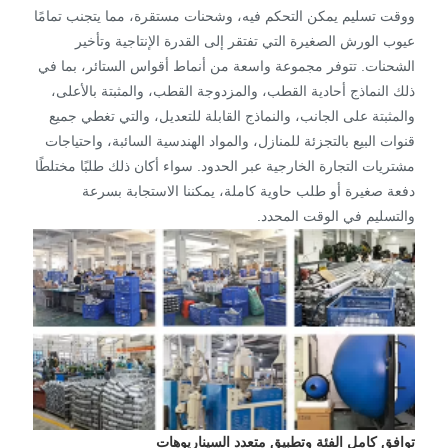
ووقت تسليم يمكن التحكم فيه، وشحنات مستقرة، مما يتجنب تمامًا
عيوب الورش الصغيرة التي تفتقر إلى القدرة الإنتاجية وتأخير
الشحنات. تتوفر مجموعة واسعة من أنماط أقواس الستائر، بما في
ذلك النماذج أحادية القطب، والمزدوجة القطب، والمثبتة بالأعلى،
والمثبتة على الجانب، والنماذج القابلة للتعديل، والتي تغطي جميع
قنوات البيع بالتجزئة للمنازل، والمواد الهندسية السائبة، واحتياجات
مشتريات التجارة الخارجية عبر الحدود. سواء أكان ذلك طلبًا مختلطًا
دفعة صغيرة أو طلب حاوية كاملة، يمكننا الاستجابة بسرعة
والتسليم في الوقت المحدد.
توافق كامل الفئة وتطبيق متعدد السيناريوهات