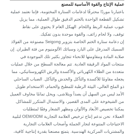
عملية الإنتاج والقوة الأساسية للمصنع
باعتبارنا موردًا محترفًا لدعامات الستارة المختومة، فإننا نعتمد عملية
تشكيل القطعة الواحدة بالختم الدقيق طوال العملية، مما يزيل
عيوب عملية الربط واللحام. الهيكل العام لا يحتوي على نقاط
توقف، ولا لحام زائف، والقوة موحدة بدون تفكيك.
إن دعامة ستارة الختم الخاصة بتزوير Seigong مصنوعة من الفولاذ
السميك المدرفل على البارد وسبائك الألومنيوم من فئة الطيران. إن
صلابة المادة ومقاومتها للانحناء تتجاوز بكثير تلك الموجودة في
منتجات المواد الرقيقة العادية. تتم معالجة السطح من خلال عمليات
متعددة من الطلاء الكهربائي والأكسدة والرش الكهروستاتيكي، مما
يجعله مقاومًا للأكسدة والتآكل والخدش والتآكل. الضباب الساحلي
ذو الملح العالي، البيئة الرطبة للمطبخ والحمام، الاستخدام طويل
الأمد ليس من السهل أن يصدأ ويتلاشى، ويحل تمامًا مخاوف العميل
من الشيخوخة على المدى القصير، والاستبدال المتكرر للمشاكل.
يمكننا تخصيص الأبعاد والألوان ومظهر الشعار وفقًا لمتطلبات
العملاء. نحن ندعم إنتاج ترخيص العلامة التجارية OEM/ODM لتلبية
الاحتياجات المتنوعة لتجار الجملة وأصحاب العلامات التجارية
والمشتريات المركزية الهندسية. يتمتع مصنعنا بقدرة إنتاجية كافية،