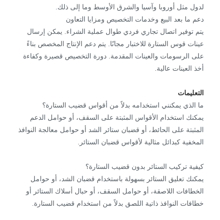
لدول مثل أوروبا وآسيا والشرق الأوسط وما إلى ذلك.
دعم ما بعد البيع وخدمات التخصيص ومزايا التعاون
يتم توفير اتصال تجاري فردي طوال عملية الشراء. يمكن إرسال
عينات قوس الستارة للاختبار مجانًا. يتم دعم الإنتاج المخصص بناءً
على الرسومات والعينات المقدمة. دورة التخصيص قصيرة وكفاءة
أخذ العينات عالية.
التعليمات
ما الذي يمكنني استخدامه بدلاً من أقواس قضيب الستارة؟
يمكنك استخدام الأقواس المثبتة على السقف، أو حوامل الدعم
المثبتة على الحائط، أو قضبان ستائر الشد أو حوامل معالجة النوافذ
المخفية كبدائل مثالية لأقواس قضبان الستائر.
كيفية تركيب الستائر بدون قضيب الستارة؟
يمكنك تعليق الستائر بسهولة باستخدام قضبان الشد، أو حوامل
الخطافات اللاصقة، أو حوامل السقف، أو حبال أسلاك الستائر أو
خطافات النوافذ ذاتية اللصق بدلاً من استخدام قضيب الستارة.