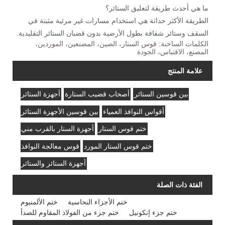
ما هي أحدث طريقة لتعليق الستائر؟
الطريقة الأكثر حداثة هي استخدام مسارات غير مرئية مثبتة في
السقف وستائر شفافة بطول الأرضية بدون قضبان الستائر التقليدية.
الكلمات الساخنة: قوس الستار، الصين، المصنعين، الموردين،
المصنع، الاقتباس، الجودة
علامة المنتج
بين قوسين الستائر
أصحاب قضيب الستارة
أجهزة الستائر
أقواس النوافذ العمياء
بين قوسين الأجهزة الستائر
ختم قوس الستار
أجهزة الستار بالقرب مني
ختم قوس الستار المورد
قوس معالجة النوافذ
أجهزة الستائر والستائر
الفئة ذات الصلة
ختم الأجزاء النحاسية
ختم الألمنيوم
ختم جزء إنكونيل
ختم جزء من الفولاذ المقاوم للصدأ