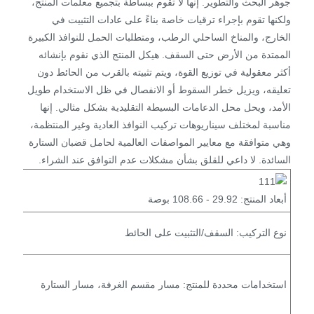
جوهر البحث والتطوير. إنها لا تقوم ببساطة بتجميع معلمات المنتج،
ولكنها تقوم بإجراء ترقيات خاصة بناءً على عادات التثبيت في
الخارج، والمناخ الساحلي الرطب، ومتطلبات الحمل للنوافذ الكبيرة
الممتدة من الأرض حتى السقف. هيكل المنتج الذي نقوم بإنشائه
أكثر معقولية في توزيع القوة، ويتم تثبيته بالقرب من الحائط دون
تعليقه، ويزيل خطر السقوط أو الانفصال في ظل الاستخدام طويل
الأمد، ويحل محل الدعامات البسيطة التقليدية بشكل مثالي. إنها
مناسبة لمختلف سيناريوهات تركيب النوافذ العادية وغير المنتظمة،
وهي متوافقة مع معايير المواصفات العالمية لحامل قضبان الستارة
السائدة. لا داعي للقلق بشأن مشكلات عدم التوافق عند الشراء.
أبعاد المنتج: 29.92 - 108.66 بوصة
نوع التركيب: السقف/التثبيت على الحائط
استخدامات محددة للمنتج: مسار مقسم الغرفة، مسار الستارة