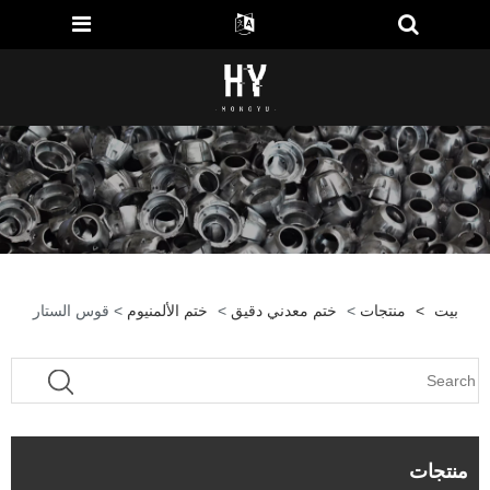
بيت
>
منتجات
>
ختم معدني دقيق
>
ختم الألمنيوم
> قوس الستار
منتجات