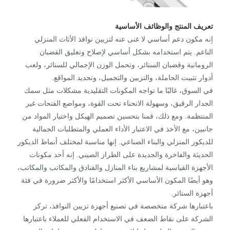
تعريف المنتج والوظائف الأساسية
إنه مكون دعم أساسي لا غنى عنه لتزيين نوافذ الأثاث المنزلي
الناعم. يتم استخدامه بشكل أساسي لإصلاح وتعليق القضبان
الرومانية وقضبان الستائر، وتحمل الوزن الإجمالي للستائر، ولعب
أدوار تثبيت الحاملة، والتزيين والتجميل، وتحديد المواقع.
في السوق، غالبًا ما تواجه المكونات التقليدية مشكلات مثل سمك
الجدار الرقيق، وسهولة الانحناء تحت القوة، ومواضع الفتحات غير
المنتظمة. ومع ذلك، قمنا بتحسين تصميم الهيكل واختيار المواد من
جانبين، مع الأخذ في الاعتبار الأداء العملي والمتطلبات الجمالية
للديكور المنزلي والبناء الصناعي. إنها مناسبة لمختلف أنماط الديكور
الحديثة والفاخرة والجديدة على الطراز الصيني. إنه أحد مكونات
الأجهزة القياسية لمشاريع بناء المنازل والفنادق والمكاتب والمكاتب،
وهو أيضًا المكون الأساسي الأكثر استخدامًا والأكثر ضرورة في فئة
أجهزة الستائر.
باعتبارها شركة متخصصة في تصنيع أجهزة تزيين النوافذ، تركز
الشركة على نقاط الضعف في الاستخدام الفعلي للعملاء باعتبارها