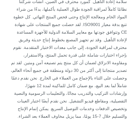
سلامة إعادة التأهيل. كمورد محترف في الصين، أنشأت شركتنا
نظامًا كاملاً لمراقبة الجودة طوال العملية بأكملها، بدءًا من شراء
المواد الخام ومعالجة الإنتاج وحتى فحص المنتج النهائي. كل خطوة
تتبع بدقة معيار ISO9001. لقد حصلت جميع المنتجات على شهادة
CE وتتوافق جودتها مع معايير السلامة الدولية للأجهزة المساعدة
لإعادة التأهيل. وقد تم تجهيز المصنع بخطوط إنتاج حديثة وفريق
محترف لمراقبة الجودة، إلى جانب معدات الاختبار المتقدمة. نقوم
بإجراء اختبارات شاملة على قدرة تحمل المنتج، والاستقرار،
ومقاومة الانزلاق لضمان أن كل منتج يتم تصنيعه آمن ومتين. لقد تم
تصدير منتجاتنا إلى أكثر من 30 دولة ومنطقة في جميع أنحاء العالم،
وحصلت على الثناء بالإجماع من العملاء في الخارج. نحن نقدم دعمًا
شاملاً لما بعد البيع، مع ضمان كامل للماكينة لمدة 12 شهرًا،
وإرشادات التركيب والتدريب مجانًا، والتعليمات الرسومية والنصية
التفصيلية، ومقاطع فيديو التشغيل. نحن نقدم أيضًا اختبار العينات
وتخصيص الدفعات وخدمات التوصيل السريع. يمكن إتمام الإنتاج
والتسليم خلال 7-15 يومًا، مما يزيل مخاوف العملاء بعد الشراء.