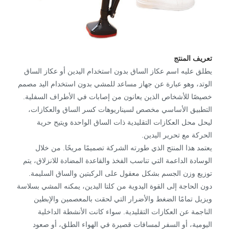
تعريف المنتج
يطلق عليه اسم عكاز الساق بدون استخدام اليدين أو عكاز الساق
الوتد، وهو عبارة عن جهاز مساعد للمشي بدون استخدام اليد مصمم
خصيصًا للأشخاص الذين يعانون من إصابات في الأطراف السفلية.
التطبيق الأساسي مخصص لسيناريوهات كسر الساق والعكازات،
ليحل محل العكازات التقليدية ذات الساق الواحدة ويتيح حرية
الحركة مع تحرير اليدين.
يعتمد هذا المنتج الذي طورته الشركة تصميمًا مريحًا. من خلال
الوسادة الداعمة التي تناسب الفخذ والقاعدة المضادة للانزلاق، يتم
توزيع وزن الجسم بشكل معقول على الركبتين والساق السليمة.
دون الحاجة إلى القوة اليدوية من كلتا اليدين، يمكنه المشي بسلاسة
ويزيل تمامًا الضغط والأضرار التي لحقت بالمعصمين والإبطين
الناجمة عن العكازات التقليدية. سواء كانت الأنشطة الداخلية
اليومية، أو السفر لمسافات قصيرة في الهواء الطلق، أو صعود