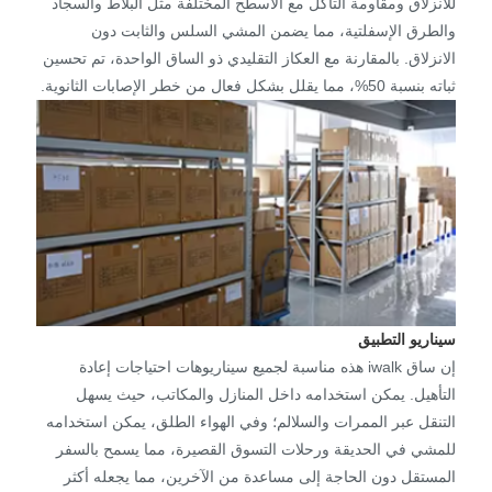
للانزلاق ومقاومة التآكل مع الأسطح المختلفة مثل البلاط والسجاد
والطرق الإسفلتية، مما يضمن المشي السلس والثابت دون
الانزلاق. بالمقارنة مع العكاز التقليدي ذو الساق الواحدة، تم تحسين
ثباته بنسبة 50%، مما يقلل بشكل فعال من خطر الإصابات الثانوية.
سيناريو التطبيق
إن ساق iwalk هذه مناسبة لجميع سيناريوهات احتياجات إعادة
التأهيل. يمكن استخدامه داخل المنازل والمكاتب، حيث يسهل
التنقل عبر الممرات والسلالم؛ وفي الهواء الطلق، يمكن استخدامه
للمشي في الحديقة ورحلات التسوق القصيرة، مما يسمح بالسفر
المستقل دون الحاجة إلى مساعدة من الآخرين، مما يجعله أكثر