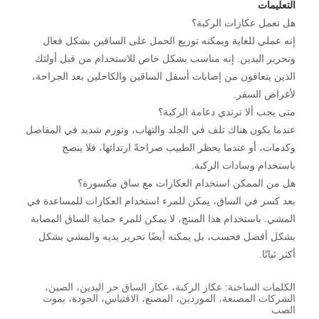
التعليمات
هل تعمل عكازات الركبة؟
إنه عملي للغاية ويمكنه توزيع الحمل على الساقين بشكل فعال
وتحرير اليدين. إنه مناسب بشكل خاص للاستخدام من قبل أولئك
الذين يتعافون من إصابات أسفل الساقين والكاحلين بعد الجراحة،
لأغراض السفر.
متى يجب ألا ترتدي دعامة الركبة؟
عندما يكون هناك تلف في الجلد والتهاب، وتورم شديد في المفاصل
وكدمات، أو عندما يحظر الطبيب صراحةً ارتدائها، فلا ينصح
باستخدام وسادات الركبة.
هل من الممكن استخدام العكازات مع ساق مكسورة؟
بعد كسر في الساق، يمكن للمرء استخدام العكازات للمساعدة في
المشي. باستخدام هذا المنتج، لا يمكن للمرء حماية الساق المصابة
بشكل أفضل فحسب، بل يمكنه أيضًا تحرير يديه والمشي بشكل
أكثر ثباتًا.
الكلمات الساخنة: عكاز الركبة، عكاز الساق حر اليدين، الصين،
الشركات المصنعة، الموردين، المصنع، الاقتباس، الجودة، يموت
الصب