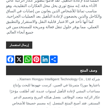
المساعدة لإعادة التأهيل. لقد قاموا بتطوير عكاز الركبة عالي
الأداء بدقة. إنه منتج ثوري يحل محل العكازات التقليدية، وهو
مناسب تمامًا للأشخاص الذين يعانون من إصابات في الساق
والكاحل والذين يخضعون لإعادة التأهيل بعد العمليات الجراحية.
كما أنها تأخذ في الاعتبار قابلية النقل والاستقرار والتطبيق
العملي، مما يوفر حلول تنقل فعالة ومريحة للمستخدمين في
جميع أنحاء العالم.
إرسال استفسار
Facebook
WhatsApp
X
Pinterest
LinkedIn
Share
وصف المنتج
شركة Xiamen Hongyu Intelligent Technology Co., Ltd.،
باعتبارها موردًا متمرسًا في الصين، كرست جهودها للبحث وإنتاج
مساعدات المشي لإعادة التأهيل لسنوات عديدة. لقد أطلقت مؤخرًا
عكاز الركبة متعدد الوظائف. بفضل هيكله المريح وتصميم الدعم
المستقر، فقد أصبح المنتج المفضل. إنه مصمم خصيصًا للأشخاص