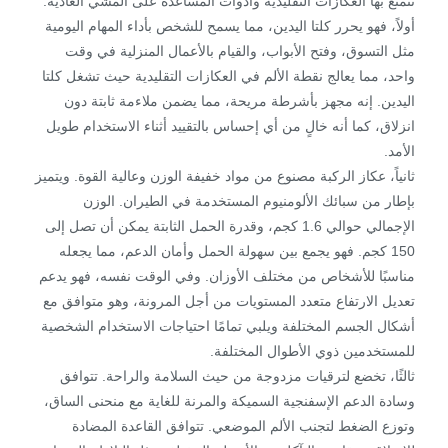
تتمتع بها العكازات التقليدية وأدوات المساعدة على المشي العادية.
أولاً، فهو يحرر كلتا اليدين، مما يسمح للشخص بأداء المهام اليومية
مثل التسوق، وفتح الأبواب، والقيام بالأعمال المنزلية في وقت
واحد، مما يعالج نقطة الألم في العكازات التقليدية حيث تشغل كلتا
اليدين. إنه مجهز بأشرطة مريحة، مما يضمن ملاءمة ثابتة دون
انزلاق، كما أنه خالٍ من أي إحساس بالتقييد أثناء الاستخدام طويل
الأمد.
ثانياً، عكاز الركبة مصنوع من مواد خفيفة الوزن وعالية القوة. ويتميز
بإطار من سبائك الألومنيوم المستخدمة في الطيران. الوزن
الإجمالي حوالي 1.6 كجم، وقدرة الحمل الثابتة يمكن أن تصل إلى
150 كجم. فهو يجمع بين سهولة الحمل وأمان الدعم، مما يجعله
مناسبًا للأشخاص من مختلف الأوزان. وفي الوقت نفسه، فهو يدعم
تعديل الارتفاع متعدد المستويات من أجل المرونة، وهو متوافق مع
أشكال الجسم المختلفة ويلبي تمامًا احتياجات الاستخدام الشخصية
للمستخدمين ذوي الأطوال المختلفة.
ثالثًا، تخضع لترقيات مزدوجة من حيث السلامة والراحة. تتوافق
وسادة الدعم الإسفنجية السميكة والمرنة للغاية مع منحنى الساق،
وتوزع الضغط لتجنب الألم الموضعي. تتوافق القاعدة المضادة