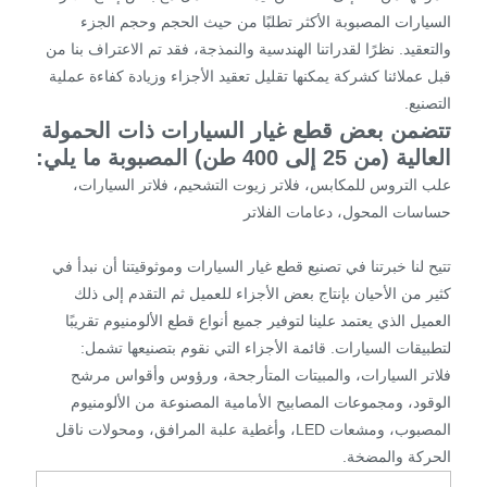
السيارات المصبوبة الأكثر تطلبًا من حيث الحجم وحجم الجزء
والتعقيد. نظرًا لقدراتنا الهندسية والنمذجة، فقد تم الاعتراف بنا من
قبل عملائنا كشركة يمكنها تقليل تعقيد الأجزاء وزيادة كفاءة عملية
التصنيع.
تتضمن بعض قطع غيار السيارات ذات الحمولة
العالية (من 25 إلى 400 طن) المصبوبة ما يلي:
علب التروس للمكابس، فلاتر زيوت التشحيم، فلاتر السيارات،
حساسات المحول، دعامات الفلاتر
تتيح لنا خبرتنا في تصنيع قطع غيار السيارات وموثوقيتنا أن نبدأ في
كثير من الأحيان بإنتاج بعض الأجزاء للعميل ثم التقدم إلى ذلك
العميل الذي يعتمد علينا لتوفير جميع أنواع قطع الألومنيوم تقريبًا
لتطبيقات السيارات. قائمة الأجزاء التي نقوم بتصنيعها تشمل:
فلاتر السيارات، والمبيتات المتأرجحة، ورؤوس وأقواس مرشح
الوقود، ومجموعات المصابيح الأمامية المصنوعة من الألومنيوم
المصبوب، ومشعات LED، وأغطية علبة المرافق، ومحولات ناقل
الحركة والمضخة.