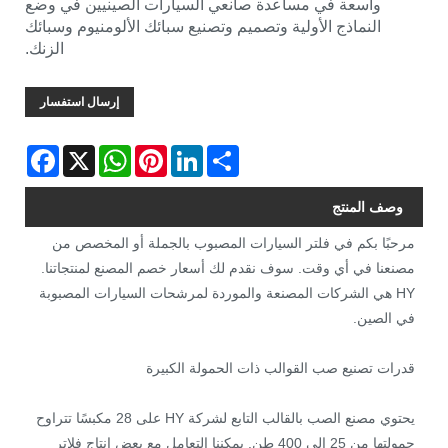
واسعة في مساعدة صانعي السيارات الصينيين في وضع
النماذج الأولية وتصميم وتصنيع سبائك الألومنيوم وسبائك
الزنك.
إرسال استفسار
Facebook
WhatsApp
X
Pinterest
LinkedIn
Share
وصف المنتج
مرحبًا بكم في فلتر السيارات المصبوب بالجملة أو المخصص من
مصنعنا في أي وقت. سوف نقدم لك أسعار خصم المصنع لمنتجاتنا.
HY هي الشركات المصنعة والموردة لمرشحات السيارات المصبوبة
في الصين.
قدرات تصنيع صب القوالب ذات الحمولة الكبيرة
يحتوي مصنع الصب بالقالب التابع لشركة HY على 28 مكبسًا تتراوح
حمولتها من 25 إلى 400 طن. يمكننا التعامل مع بعض إنتاج فلاتر