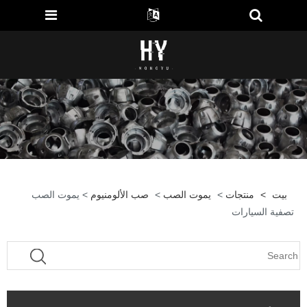
بيت
>
منتجات
>
يموت الصب
>
صب الألومنيوم
> يموت الصب
تصفية السيارات