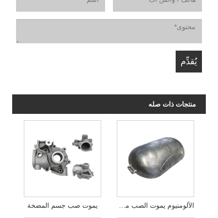
منتجات ذات صله
الألومنيوم يموت الصب مصباح يدوي الإضاءة
يموت صب جسم المضخة