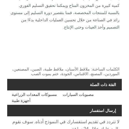
كمية كبيرة من المخزون المتاح ويمكننا تحقيق التسليم الفوري.
بالنسبة للمنتجات المخصصة، قمنا بتقصير دورة التسليم إلى مستوى
رائد في الصناعة من خلال تحسين العمليات الداخلية بدءًا من
التصميم وأخذ العينات وحتى الإنتاج.
الكلمات الساخنة: ملاقط الأسنان، ملاقط طبية، الصين، المصنعين،
الموردين، المصنع، الاقتباس، الجودة، ختم يموت الصب
الفئة ذات الصلة
مصبوبات السيارات
مسبوكات المعدات الزراعية
أجهزة طبية
إرسال استفسار
لا تتردد في تقديم استفسارك في النموذج أدناه. سوف نقوم
بالرد عليك خلال 24 ساعة.