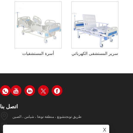
سرير المستشفى الكهربائي
أسرة المستشفيات
اتصل بنا
طريق تونجتشونغ ، منطقة تونغا ، شيامن ، الصين
+86-19979320050
X