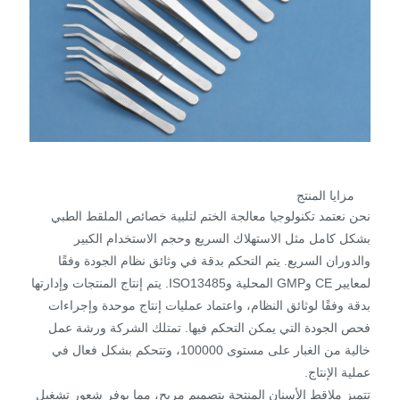
مزايا المنتج
نحن نعتمد تكنولوجيا معالجة الختم لتلبية خصائص الملقط الطبي
بشكل كامل مثل الاستهلاك السريع وحجم الاستخدام الكبير
والدوران السريع. يتم التحكم بدقة في وثائق نظام الجودة وفقًا
لمعايير CE وGMP المحلية وISO13485. يتم إنتاج المنتجات وإدارتها
بدقة وفقًا لوثائق النظام، واعتماد عمليات إنتاج موحدة وإجراءات
فحص الجودة التي يمكن التحكم فيها. تمتلك الشركة ورشة عمل
خالية من الغبار على مستوى 100000، وتتحكم بشكل فعال في
عملية الإنتاج.
تتميز ملاقط الأسنان المنتجة بتصميم مريح، مما يوفر شعور تشغيل