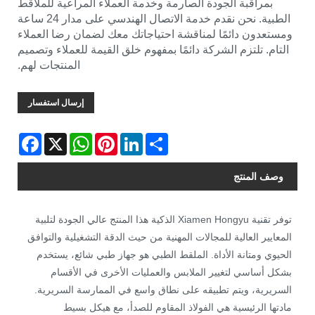
بمراقبة الجودة الصارمة وخدمة العملاء المراعية للملاقط
الطبية. نحن نقدم خدمة الاتصال الهندسي على مدار 24 ساعة
ومستعدون دائمًا لمناقشة احتياجاتك معك لضمان رضا العملاء
التام. تلتزم الشركة دائمًا بمفهوم خلق القيمة للعملاء وتصميم
المنتجات لهم.
إرسال استفسار
Facebook
WhatsApp
X
Pinterest
LinkedIn
Share
وصف المنتج
توفر تقنية Xiamen Hongyu الذكية هذا المنتج عالي الجودة لتلبية
المعايير العالية للمجالات المهنية من حيث الدقة التشغيلية والتوافق
الحيوي ومتانة الأداة. الملقط الطبي هو جهاز طبي شائع، يستخدم
بشكل أساسي لتغيير الملابس والعمليات الأخرى في الأقسام
السريرية، ويتم تطبيقه على نطاق واسع في الممارسة السريرية.
مادتها الرئيسية هي الفولاذ المقاوم للصدأ، مع هيكل بسيط