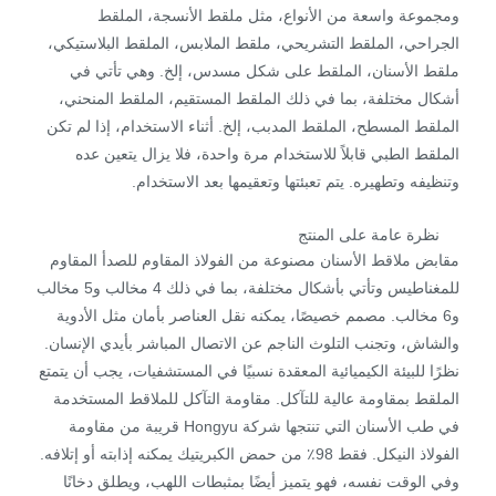
ومجموعة واسعة من الأنواع، مثل ملقط الأنسجة، الملقط
الجراحي، الملقط التشريحي، ملقط الملابس، الملقط البلاستيكي،
ملقط الأسنان، الملقط على شكل مسدس، إلخ. وهي تأتي في
أشكال مختلفة، بما في ذلك الملقط المستقيم، الملقط المنحني،
الملقط المسطح، الملقط المدبب، إلخ. أثناء الاستخدام، إذا لم تكن
الملقط الطبي قابلاً للاستخدام مرة واحدة، فلا يزال يتعين عده
وتنظيفه وتطهيره. يتم تعبئتها وتعقيمها بعد الاستخدام.
نظرة عامة على المنتج
مقابض ملاقط الأسنان مصنوعة من الفولاذ المقاوم للصدأ المقاوم
للمغناطيس وتأتي بأشكال مختلفة، بما في ذلك 4 مخالب و5 مخالب
و6 مخالب. مصمم خصيصًا، يمكنه نقل العناصر بأمان مثل الأدوية
والشاش، وتجنب التلوث الناجم عن الاتصال المباشر بأيدي الإنسان.
نظرًا للبيئة الكيميائية المعقدة نسبيًا في المستشفيات، يجب أن يتمتع
الملقط بمقاومة عالية للتآكل. مقاومة التآكل للملاقط المستخدمة
في طب الأسنان التي تنتجها شركة Hongyu قريبة من مقاومة
الفولاذ النيكل. فقط 98٪ من حمض الكبريتيك يمكنه إذابته أو إتلافه.
وفي الوقت نفسه، فهو يتميز أيضًا بمثبطات اللهب، ويطلق دخانًا