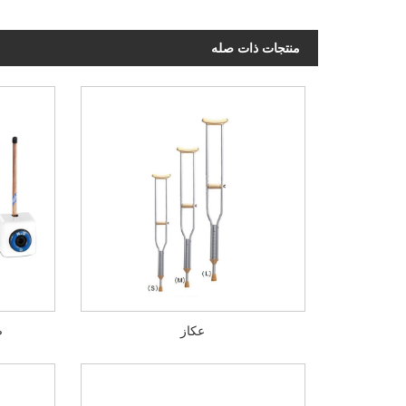
منتجات ذات صله
عكاز
ص