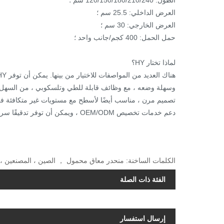
الطول: 120/150/180/210/240 سم ؛
العرض الداخلي: 25.5 سم ؛
العرض الخارجي: 30 سم ؛
حمل الحمل: 400 كجم/جانب واحد ؛
لماذا تختار HY؟
وسهلة وضعه ، مع وظائف قابلة للطي وتلسكوبي ، من السهل ح
تصميم مرن ، مناسب أيضًا لأسطح مع مستويات غير متكافئة في
دعم خدمات تخصيص OEM/ODM ، ويمكن أن توفر تدقيقًا سريعًا.
الكلمات الساخنة: منحدر معاق محمول ， الصين ، المصنعين ، 
الفئة ذات الصلة
إرسال استفسار