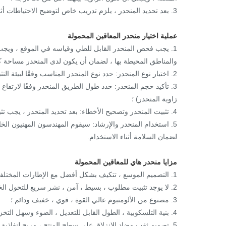
3. بعد تحديد المنحدر ، يلزم تدريب خاص لتوضيح الاحتياطات أثناء استخدام المنحدر لضمان السلامة.
عملية اختيار منحدر المعاقين المحمولة
1. يجب فحص المنحدر القابل للطي وقياسه في الموقع ، ويجب ق
والمناطق المحيطة بها ، لضمان أن يكون لدى المنحدر مساحة كا
2. اختيار نوع المنحدر: حدد نوع المنحدر المناسب وفقًا لبيئة التثبيت المحددة ؛
3. تأكيد حجم المنحدر: حدد طول الطريق المنحدر وفقًا لارتف
زاوية المنحدر) ؛
4. تثبيت المنحدر وتصحيح الأخطاء: بعد تحديد المنحدر ، يجب تثبيت المنحدر وتصحيحه في الموقع ؛
5. استخدام المنحدر والإرشاد: سيقوم المهندسون المهنيون الخ
لضمان السلامة أثناء الاستخدام.
مزايا منحدر هاي للمعاقين المحمولة
1. التصميم الموسع ، تتكيف بشكل أفضل مع الإطارات المختلفة ، وخاصة أنواع الإطارات الكبيرة ؛
2. لا يوجد تثبيت مطلوب ، بسيط ، آمن ، نشر سريع للتحول الخالي من الحاجز ؛
3. مصنوع من الألومنيوم عالي القوة ، قوي ، خفيف ودائم ؛
4. بنية التلسكوبية ، الطول القابل للتعديل ، الضوء وسهل التخزين ؛
5. تصميم ثقب مضاد للانزلاق على سطح المنتج ، مريح لنفاذية