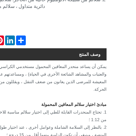
دائرية متداول ، سلالم 
est
LinkedIn
Share
وصف المنتج
يمكن أن يساعد منحدر المعاقين المحمول مستخدمي الكراسي 
والعتبات والمشاهد الشائعة الأخرى في الحياة) ، ومساعدتهم
المعيشة للمرضى الذين يعانون من ضعف التنقل ، ويقللون من
الحركة.
مبادئ اختيار سلالم المعاقين المحمولة
1. تحتاج المنحدرات القابلة للطي إلى اختيار سلالم مناسبة للا
من 1:12 ؛
2. بالنظر إلى السلامة الشاملة وعوامل أخرى ، عند اختيار طول
المنصة ، وينبغي أن تكون الزاوية بينهما أقل من 15 درجة ؛