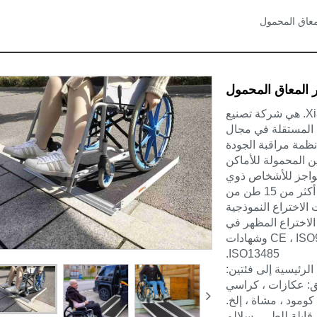
معاق المحمول
ر المعاق المحمول
Xiamen Hongyu Intelligent Technology Co. ، Ltd. هي شركة تصنيع
ة المستقلة في مجال
أنظمة مراقبة الجودة
 المحمولة للأماكن
لحواجز للأشخاص ذوي
التنقل المحدود. ويغطي مساحة 4500 متر مربع وتوفر أكثر من 15 طن من
عدد من براءات الاختراع النموذجية
 الاختراع المظهر في
الاتحاد الأوروبي ، وشهادة السلامة CE ، ISO9001: 2015 وشهادات
ISO13485.
الرئيسية إلى فئتين:
ائق: عكازات ، كراسي
ومود ، مشاة ، إلخ.
 قابلة للطي ، سلالم