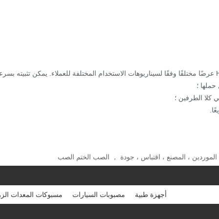
هناك العديد من المواصفات للاختيار من بينها. يمكن أن توفر HY عرضًا مختلفًا وفقًا لسيناريوهات الاستخدام المختلفة للعملاء. يمكن تثبيته بس
ملها ؛
 كلا الطرفين ؛
الموردين ، المصنع ، اقتباس ، جودة ， الصب الختم الصب
أجهزة طبية
مصبوبات السيارات
مسبوكات المعدات الزر