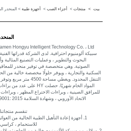
بيت
>
منتجات
>
أجزاء الصب
>
أجهزة طبية
> المنحدر ال
المنحد
سبيكة ألومنيوم احترافية. لدى الشركة قدراتها الفني
البحوث والتطوير ، وعمليات التصنيع المثالية و
الصوتية. وهي متخصصة في توفير منحدر للمعاقين
السكنية والتجارية ، ويوفر حلولًا مخصصة خالية من ا
المواد الخام شهريًا. حصلت HY على 
للمرافق الصينية ، وبراءات الاختراع المظهر ، وبراءات
تنقسم منتجاتنا 
1. أجهزة إعادة التأهيل الطبية الخالية من العو
للاستحمام ، كراسي ك
2. سلالم من سبيكة الألومنيوم خالية من الحاجز: سلالم