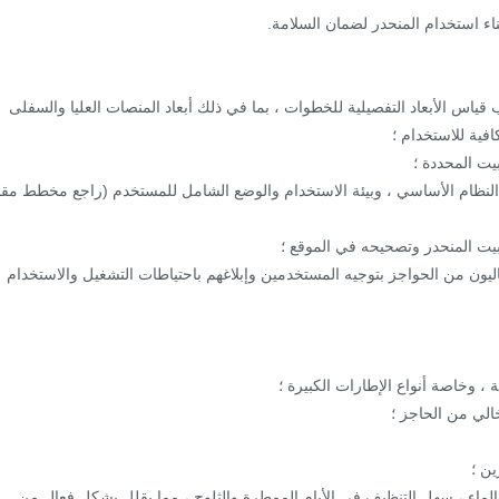
ياس الأبعاد التفصيلية للخطوات ، بما في ذلك أبعاد المنصات العليا والسفلى
فية للاستخدام ؛
اع النظام الأساسي ، وبيئة الاستخدام والوضع الشامل للمستخدم (راجع مخطط مقا
اليون من الحواجز بتوجيه المستخدمين وإبلاغهم باحتياطات التشغيل والاستخدام
 الماء ، سهل التنظيف في الأيام الممطرة والثلوج ، مما يقلل بشكل فعال من