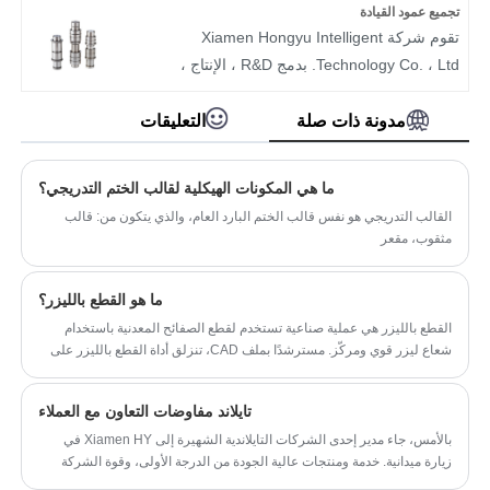
سلامة الركاب أثناء القيادة ويعزز راحة المقاعد.
تجميع عمود القيادة
تقوم شركة Xiamen Hongyu Intelligent
Technology Co. ، Ltd. بدمج R&D ، الإنتاج ،
المبيعات وخدمة ما بعد البيع. تشمل منتجاتها
الرئيسية مجموعة عمود محرك السيارات (المعروفة
مدونة ذات صلة
التعليقات
باسم: عمود القيادة) ، مفصل السرعة الثابت
للسيارات (المعروف باسم: مفصل السيرة الذاتية) ،
ما هي المكونات الهيكلية لقالب الختم التدريجي؟
مجموعة إصلاح الغبار المفصل السيرة الذاتية. من
القالب التدريجي هو نفس قالب الختم البارد العام، والذي يتكون من: قالب
أجل توفير خدمة أكثر ملاءمة وأسرع ، فإننا نحتفظ
مثقوب، مقعر
دائمًا بعدد كبير من النماذج المسبقة الساخنة في
المنزل والخارج.
ما هو القطع بالليزر؟
اسم المنتج: تجميع عمود محرك الأقراص
القطع بالليزر هي عملية صناعية تستخدم لقطع الصفائح المعدنية باستخدام
الأصل: فوجيان ، الصين
شعاع ليزر قوي ومركّز. مسترشدًا بملف CAD، تنزلق أداة القطع بالليزر على
التطبيق: قطع عمود محرك أقراص توصيل الأجزاء
سطح الصفائح المعدنية وتقوم بإذابة أو حرق أو تبخير المواد لقطع الأنماط
خاص: مرحبًا بك في تخصيص OEM/ODM
المرغوبة فيها.
تايلاند مفاوضات التعاون مع العملاء
الشهادة: IATF16949 ، ISO14001 ، SGS ROHS
بالأمس، جاء مدير إحدى الشركات التايلاندية الشهيرة إلى Xiamen HY في
زيارة ميدانية. خدمة ومنتجات عالية الجودة من الدرجة الأولى، وقوة الشركة
القوية هي سبب مهم لجذب العملاء لزيارة HY. التجارة الخارجية السيد تشن،