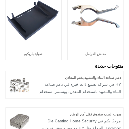
مقبض الفرامل
شواية باربكيو
منتوجات جديدة
دعم صناعة البناء والتشييد بختم المعادن
HY هي شركة تصنيع ذات خبرة في دعم صناعة
البناء والتشييد باستخدام المعدن، ويستمر استخدام
المعدن في الزيادة في المباني التجارية وحتى البناء
السكني. المعدن مادة متينة تقاوم التآكل والانحلال
والإجهاد الهيكلي بشكل أكثر فعالية من الخشب
يموت الصب صندوق قفل أمن الوطن
وأنواع مواد البناء الأخرى.
مرحبًا بكم في Die Casting Home Security
Lockbox بالجملة منا، HY هو مصنع يوفر خدمات