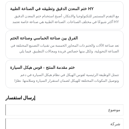
السيد ليو نيابة عن الشركة نرحب ترحيبا حارا بوصول العملاء التايلانديين، ورتبت
HY ختم المعدن الدقيق وتطبيقه في الصناعة الطبية
أعمال الاستقبال التفصيلية.
مع التقدم المستمر للتكنولوجيا والابتكار، أصبح استخدام ختم المعدن الدقيق
HY أكثر شيوعًا في مختلف الصناعات. الصناعة الطبية هي صناعة خاصة تعتمد
بشكل كبير على مزايا الختم المعدني الدقيق.
الفرق بين صناعة الخماسي وصناعة الختم
تعد صناعة الآلات والختم ذات المحاور الخمسة من تقنيات التصنيع المختلفة في
الصناعة التحويلية، ولكل منها خصائص فريدة ومجالات التطبيق. فيما يلي
مقارنة بين صناعة التصنيع والختم ذات المحاور الخمسة:
ختم مقدمة المنتج - قوس هيكل السيارة
تتمثل الوظيفة الرئيسية لقوس الهيكل في نظام هيكل السيارة في دعم
وتوصيل المكونات المختلفة للهيكل لضمان استقرار السيارة وسلامتها. نظرًا
لأن دعامة الهيكل تحتاج إلى تحمل الأحمال والضغوط الكبيرة، فإن متطلبات
الدقة والقوة في عملية التصنيع عالية جدًا.
إرسال استفسار