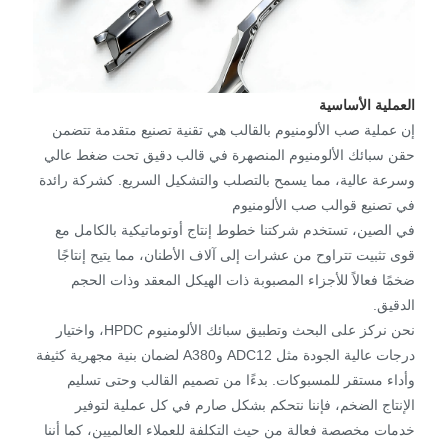
العملية الأساسية
إن عملية صب الألومنيوم بالقالب هي تقنية تصنيع متقدمة تتضمن
حقن سبائك الألومنيوم المنصهرة في قالب دقيق تحت ضغط عالي
وسرعة عالية، مما يسمح بالتصلب والتشكيل السريع. كشركة رائدة
في تصنيع قوالب صب الألومنيوم
في الصين، تستخدم شركتنا خطوط إنتاج أوتوماتيكية بالكامل مع
قوى تثبيت تتراوح من عشرات إلى آلاف الأطنان، مما يتيح إنتاجًا
ضخمًا فعالاً للأجزاء المصبوبة ذات الهيكل المعقد وذات الحجم
الدقيق.
نحن نركز على البحث وتطبيق سبائك الألومنيوم HPDC، واختيار
درجات عالية الجودة مثل ADC12 وA380 لضمان بنية مجهرية كثيفة
وأداء مستقر للمسبوكات. بدءًا من تصميم القالب وحتى تسليم
الإنتاج الضخم، فإننا نتحكم بشكل صارم في كل عملية لتوفير
خدمات مخصصة فعالة من حيث التكلفة للعملاء العالميين، كما أننا