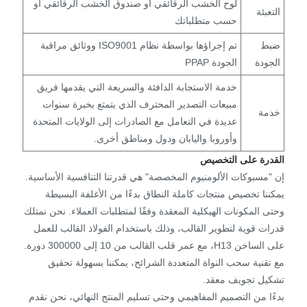
لوح الخشب الرقائقي أو صندوق الخشب الرقائقي أو
التعبئة
حسب متطلباتك
ضبط
تم إجراؤها بواسطة نظام ISO9001 ووثائق مراقبة
الجودة
الجودة PPAP
خدمة الاستجابة الدافئة والسريعة التي يقدمها فريق
مبيعات التصدير المحترف الذي يتمتع بخبرة سنوات
خدمة
عديدة في التعامل مع الصادرات إلى الولايات المتحدة
وأوروبا واليابان ودول ومناطق أخرى.
القدرة على التخصيص
إن "مسبوكات الألومنيوم المخصصة" هي قدرتنا التنافسية الأساسية.
يمكننا تخصيص منتجات كاملة النطاق بدءًا من الأغلفة البسيطة
وحتى المكونات الهيكلية المعقدة وفقًا لمتطلبات العملاء. نحن نمتلك
قدرات قوية لتطوير القالب، وذلك باستخدام الفولاذ القالب للعمل
على الساخن H13، مع عمر قلب القالب من 10 إلى 300000 دورة.
مع تقنية سحب النواة المتعددة الشرائح، يمكننا بسهولة تحقيق
تشكيل تجويف معقد.
بدءًا من التصميم المفاهيمي وحتى تسليم المنتج النهائي، نحن نقدم