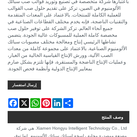
باعتبارها شركة متخصصة في تصنيع وتوريد قوالب صب سبائك
الألومنيوم في الصين، تركز على تقديم حلول صب القوالب
للعملية الكاملة للمنتجات. بالاعتماد على المعدات المتقدمة
والتقنيات الناضجة، فإنه يخدم مختلف القطاعات الصناعية في
جميع أنحاء العالم. تركز الشركة على توفير حلول صب
مخصصة كاملة العملية للمسبوكات عالية الجودة. يتضمن
نشاطها الرئيسي إنتاج ومعالجة مختلف مصبوبات سبائك
الألومنيوم الصناعية. بالاعتماد على مجموعة كاملة من معدات
الصب الآلية، وورش الإنتاج القياسية الخالية من الغبار،
وعمليات الإنتاج الناضجة والمستقرة، فإنها تلتزم بشكل صارم
بمعايير الإنتاج الدولية وأنظمة فحص الجودة.
إرسال استفسار
Facebook
WhatsApp
X
Pinterest
LinkedIn
Share
وصف المنتج
Xiamen Hongyu Intelligent Technology Co., Ltd. هي شركة
مصنعة ومصدرة محلية راسخة لسبائك سبائك الألومنيوم. إنها توفر