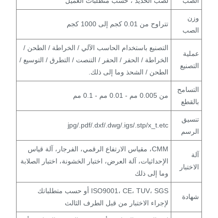
الصب
لصب الحديد ، حسب متطلبات العميل
وزن
تتراوح من 0.01 كجم إلى 1000 كجم
الصب
التصنيع باستخدام الحاسب الآلي / الخراطة / الطحن /
عملية
الخراطة / الحفر / الحفر / التنصت / التطرق / التوسيع /
التصنيع
​​الطحن / الشحذ وما إلى ذلك.
التسامح
من 0.005 مم - 0.01 مم - 0.1 مم
بالقطع
تنسيق
jpg/.pdf/.dxf/.dwg/.igs/.stp/x_t.etc
الرسم
CMM، مقياس الارتفاع الرقمي، الفرجار، آلة قياس
آلة
الإحداثيات، آلة العرض، اختبار الخشونة، اختبار الصلابة
الاختبار
وما إلى ذلك
ISO9001، CE، TUV، SGS أو حسب متطلباتك
شهادة
لإجراء الاختبار من قبل الطرف الثالث