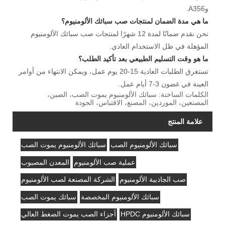
وA356.
ما هي مدة الضمان لمنتجات صب سبائك الألومنيوم؟
نحن نقدم ضمانًا لمدة 12 شهرًا لمنتجات صب سبائك الألومنيوم
المؤهلة في ظل الاستخدام العادي.
ما هو وقت التسليم الطبيعي بعد تأكيد الطلب؟
تستغرق الطلبات العادية 15-20 يوم عمل، ويمكن الانتهاء من أوامر
العينة في غضون 3-7 أيام عمل.
الكلمات الساخنة: سبائك الألومنيوم يموت الصب، الصين،
المصنعين، الموردين، المصنع، الاقتباس، الجودة
علامة المنتج
سبائك الألومنيوم الصب
سبائك الألومنيوم يموت الصب
عملية صب الألومنيوم
المعدن المصبوب
صب الجاذبية الألومنيوم
الشركة المصنعة لصب الألومنيوم
سبائك الألومنيوم المخصصة
سبائك يموت الصب
سبائك الألومنيوم HPDC
أجزاء الصب يموت الضغط العالي