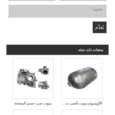
منتجات ذات صله
الألومنيوم يموت الصب مصباح يدوي الإضاءة
يموت صب جسم المضخة