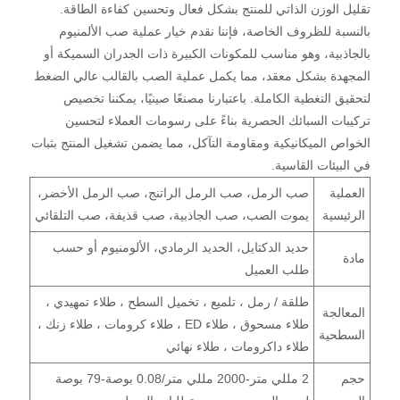
تقليل الوزن الذاتي للمنتج بشكل فعال وتحسين كفاءة الطاقة.
بالنسبة للظروف الخاصة، فإننا نقدم خيار عملية صب الألمنيوم
بالجاذبية، وهو مناسب للمكونات الكبيرة ذات الجدران السميكة أو
المجهدة بشكل معقد، مما يكمل عملية الصب بالقالب عالي الضغط
لتحقيق التغطية الكاملة. باعتبارنا مصنعًا صينيًا، يمكننا تخصيص
تركيبات السبائك الحصرية بناءً على رسومات العملاء لتحسين
الخواص الميكانيكية ومقاومة التآكل، مما يضمن تشغيل المنتج بثبات
في البيئات القاسية.
العملية
صب الرمل، صب الرمل الراتنج، صب الرمل الأخضر،
الرئيسية
يموت الصب، صب الجاذبية، صب قذيفة، صب التلقائي
حديد الدكتايل، الحديد الرمادي، الألومنيوم أو حسب
مادة
طلب العميل
طلقة / رمل ، تلميع ، تخميل السطح ، طلاء تمهيدي ،
المعالجة
طلاء مسحوق ، طلاء ED ، طلاء كرومات ، طلاء زنك ،
السطحية
طلاء داكرومات ، طلاء نهائي
حجم
2 مللي متر-2000 مللي متر/0.08 بوصة-79 بوصة