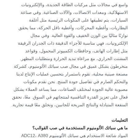
واسع في مجالات مثل مركبات الطاقة الجديدة، والإلكترونيات
الاستهلاكية، ومعدات الاتصالات، والآلات الصناعية. وفي صناعة
السيارات، يتم تطبيقها على المكونات الرئيسية مثل أغلفة
البطاريات، وأغطية المحركات، وأغطية ناقل الحركة، مما يحقق
توازنًا مثاليًا بين الوزن الخفيف والقوة العالية. وفي مجال
الإلكترونيات، فهي مناسبة للأجزاء الدقيقة ذات الجدران الرقيقة
مثل إطارات الهاتف، وحافظات الكمبيوتر المحمول، وقواعد
المشتت الحراري، مع مراعاة تبديد الحرارة ومتطلبات المظهر.
منخرطون بشكل عميق في مجال صب سبائك الألومنيوم، كشركة
مصنعة صينية محلية، نقوم باستمرار بتحسين عمليات الإنتاج لدينا
والتحكم الصارم في تفاصيل جودة المنتج. نحن نقدم مكونات
مصبوبة عالية الجودة لمختلف الصناعات، مما يساعد العملاء بشكل
فعال على تعزيز القدرة التنافسية لمنتجاتهم في السوق. معًا، نحقق
المنفعة المتبادلة والنتائج المربحة للجانبين، ونخلق معًا قيمة تجارية.
التعليمات
ما هي سبائك الألومنيوم المستخدمة في صب القوالب؟
المواد شائعة الاستخدام هي سبائك الألومنيوم ADC12، A380