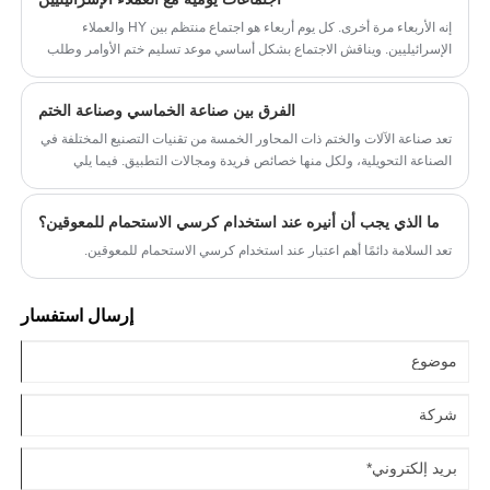
إنه الأربعاء مرة أخرى. كل يوم أربعاء هو اجتماع منتظم بين HY والعملاء
الإسرائيليين. ويناقش الاجتماع بشكل أساسي موعد تسليم ختم الأوامر وطلب
المشاريع الجديدة وغيرها من الأمور. تم عقد الاجتماع بموقف إيجابي وأظهر
بشكل كامل سلوكنا ومستوى الخدمة الاحترافي والفعال. وفيما يلي المحتوى
الفرق بين صناعة الخماسي وصناعة الختم
المحدد للاجتماع.
تعد صناعة الآلات والختم ذات المحاور الخمسة من تقنيات التصنيع المختلفة في
الصناعة التحويلية، ولكل منها خصائص فريدة ومجالات التطبيق. فيما يلي
مقارنة بين صناعة التصنيع والختم ذات المحاور الخمسة:
ما الذي يجب أن أنيره عند استخدام كرسي الاستحمام للمعوقين؟
تعد السلامة دائمًا أهم اعتبار عند استخدام كرسي الاستحمام للمعوقين.
إرسال استفسار