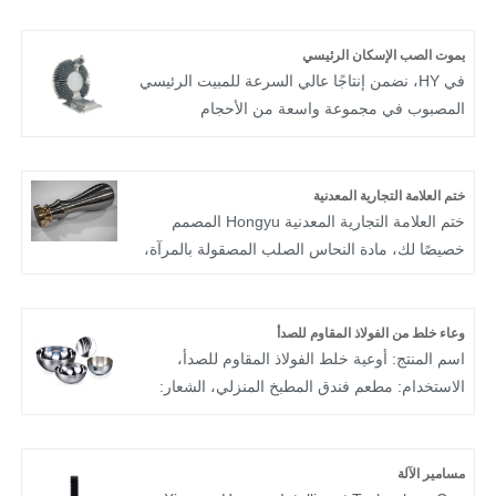
من Hongyu ، وأنابيب عادم السباق المصنوعة آليًا
ذات خمسة محاور من الألومنيوم المصبوب ، وكاتم
يموت الصب الإسكان الرئيسي
صوت الدراجات النارية ، وأنابيب عادم السيارات.
في HY، نضمن إنتاجًا عالي السرعة للمبيت الرئيسي
المصبوب في مجموعة واسعة من الأحجام
والأشكال والتكوينات. تعتبر شركة Hongyu شركة
مصنعة وموردة من الدرجة الأولى في المبيت
الرئيسي المصبوب.
ختم العلامة التجارية المعدنية
ختم العلامة التجارية المعدنية Hongyu المصمم
خصيصًا لك، مادة النحاس الصلب المصقولة بالمرآة،
مما يخلق نمط ختم فريدًا. تم تصنيع رأس الختم
"Shining" الشهير بدقة من قطع النحاس الصلب
ومغطى بطبقة سيراميك فائقة الدقة. مرحبا بكم
وعاء خلط من الفولاذ المقاوم للصدأ
اسم المنتج: أوعية خلط الفولاذ المقاوم للصدأ،
في الاتصال بنا للحصول على الاقتباسات.
الاستخدام: مطعم فندق المطبخ المنزلي، الشعار:
شعار مخصص مقبول، عملية الإنتاج: ختم معدني،
مسامير الآلة