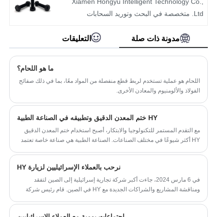
Xiamen Hongyu Intelligent Technology Co.,
Ltd. متخصصة في البحث وتوريد السحابات
الصناعية. إنها توفر مجموعة واسعة من مواصفات
براغي الماكينة بجودة مستقرة. إنها تدعم الشراء
مدونة ذات صلة
التعليقات
بالجملة، والبيع بالجملة الفوري، وتصدير الحاويات
الكاملة، والتخصيص غير القياسي. يتم استخدام
ما هو اللحام؟
منتجاتها على نطاق واسع في مجالات مختلفة مثل
اللحام هو عملية تستخدم لربط قطع منفصلة من المواد معًا، بما في ذلك صفائح
الآلات والبناء والديكور والأثاث والأسقف. مع ميزة
الفولاذ والألومنيوم والمعادن الأخرى.
التوريد المباشر للمصنع، ومراقبة الجودة الصارمة،
والخدمة الشاملة، أصبحنا شريكًا موثوقًا للمشترين
HY ختم المعدن الدقيق وتطبيقه في الصناعة الطبية
العالميين في أدوات التثبيت، وتلبية احتياجات التثبيت
مع التقدم المستمر للتكنولوجيا والابتكار، أصبح استخدام ختم المعدن الدقيق
المتنوعة التي تتراوح من التجميع الدقيق إلى
HY أكثر شيوعًا في مختلف الصناعات. الصناعة الطبية هي صناعة خاصة تعتمد
الهندسة الثقيلة.
بشكل كبير على مزايا الختم المعدني الدقيق.
نرحب بالعملاء الإسرائيليين لزيارة HY
في 6 مارس 2024، جاءت أكبر شركة تجارية إسرائيلية إلى الصين لتفقد
ومناقشة المشاريع والشراكات الجديدة مع HY في الصين. قام رئيس شركة
HY بأخذ العملاء لزيارة مصنع الختم والصب الخاص بهم.
اجتماعات يومية مع العملاء الإسرائيليين