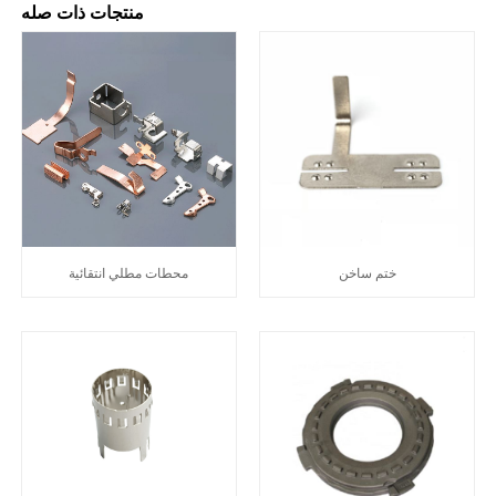
منتجات ذات صله
ختم ساخن
محطات مطلي انتقائية