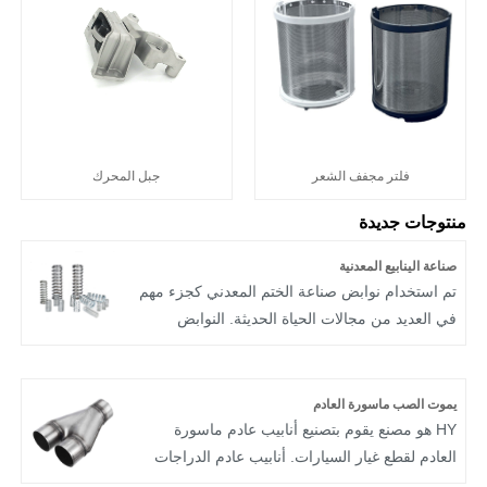
فلتر مجفف الشعر
جبل المحرك
منتوجات جديدة
صناعة الينابيع المعدنية
تم استخدام نوابض صناعة الختم المعدني كجزء مهم
في العديد من مجالات الحياة الحديثة. النوابض
الصناعية التي تنتجها شركة HY ميسورة التكلفة.
ولذلك، أصبح تصميم النوابض بالتنوع المتاح أمرًا بالغ
الأهمية لكل من المنتجات التجارية والتطبيقات
يموت الصب ماسورة العادم
الصناعية.
HY هو مصنع يقوم بتصنيع أنابيب عادم ماسورة
العادم لقطع غيار السيارات. أنابيب عادم الدراجات
النارية المصبوبة من الألومنيوم المصممة خصيصًا