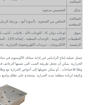
المعالجة
شكل
التخصيص مدعوم
المعالجة
التخلص من الشحوم ، (أسود) أنود ، ورملة الرمل ،
السطحية
سوق
التطبيقات
الإلكترون
الرئيسية
الالكترونيات ، تبريدات الكهروضوئية الحرارية ، IGBT/UPS Systems ، إلخ.
تتمثل عملية إنتاج الرادياتير في إذابة سبائك الألومنيوم في س
الحرارية. يمكن أن تجعل طريقة الصب التي تصبتها الزعانف في
وفقًا للاحتياجات ، أو يمكن تحويلها إلى أحواض الحرارة مع وظا
وكثيفة لزيادة منطقة تبديد الحرارة. يستخدم على نطاق واسع 