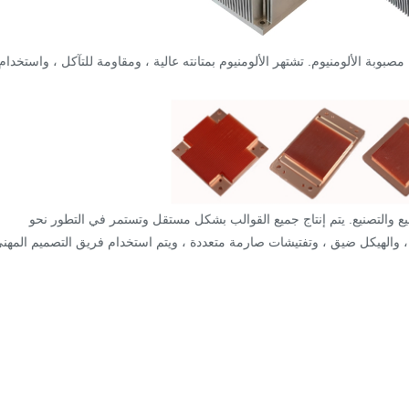
مصبوبة الألومنيوم. تشتهر الألومنيوم بمتانته عالية ، ومقاومة للتآكل ، واستخدام
ري ، لدى HY مركز مستقل للتصنيع والتصنيع. يتم إنتاج جميع القوالب بشكل مستقل وتستمر في التطور نحو
لجودة ، والهيكل ضيق ، وتفتيشات صارمة متعددة ، ويتم استخدام فريق التصميم المهن