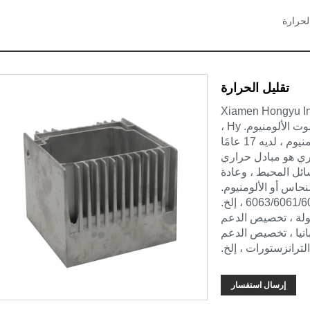
لحرارة
تقليل الحرارة
 الذي أنتجته شركة Xiamen Hongyu Intelligent
Technology Co. ، Ltd. بشكل أساسي من صب موت الألومنيوم. Hy ،
بصفته مصنعًا من المصنع للحرارة ، يتمتع المصنع بألمنيوم ، لديه 17 عامًا
اري هو مبادل حراري
سائل المحيط ، وعادة
نحاس أو الألومنيوم.
ولة ، تخصيص الدعم
بانيا ، تخصيص الدعم
إرسال استفسار