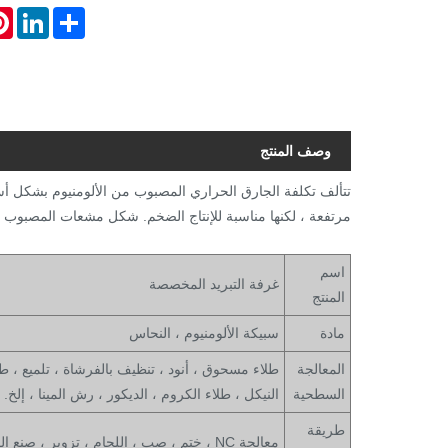
est
LinkedIn
Share
وصف المنتج
تتألف تكلفة الجارق الحراري المصبوب من الألومنيوم بشكل أس
مرتفعة ، لكنها مناسبة للإنتاج الضخم. شكل مشعات المصبوب أكث
اسم
غرفة التبريد المخصصة
المنتج
مادة
سبيكة الألومنيوم ، النحاس
المعالجة
طلاء مسحوق ، أنود ، تنظيف بالفرشاة ، تلميع ، ط
السطحية
النيكل ، طلاء الكروم ، الديكور ، رش المينا ، إلخ.
طريقة
معالجة NC ، ختم ، صب ، اللحام ، تزوير ، صنع القوالب ، إلخ.