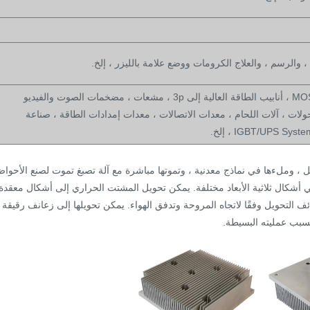
 والرسم ، والعلاج الكرومات ووضع علامة بالليزر ، إلخ.
لوحات دوائر IC ، اللوحات الأم ، ثلاثيات ، أنابيب MOS ، أنابيب الطاقة العالية إلى 3p ، مشعات ، مضخمات الصوت والفيديو
ية ، الوحدات النمطية ، إضاءة LED ، المحولات ، آلات اللحام ، معدات الاتصالات ، معدات إمدادات الطاقة ، صناعة
ائل ، وملءها في نماذج معدنية ، وتموتها مباشرة مع آلة تصبغ تموت لصنع الأحوا
 أشكال ثلاثية الأبعاد مختلفة. يمكن تحويل المشتت الحراري إلى أشكال معقدة
ئف التحويل وفقًا لاتجاه المروحة وتدفق الهواء. يمكن تحويلها إلى زعانف رقيقة
بسبب عمليته البسيطة.