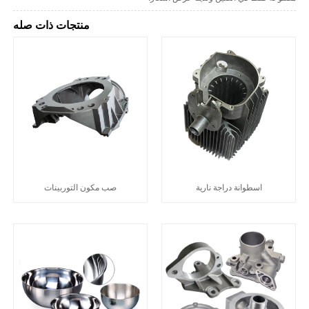
منتجات ذات صله
اسطوانة دراجة نارية
صب مكون التوربينات