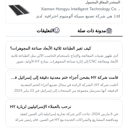
الميكانيكية عالية الجودة للمشترين العالميين، لتصبح
التطبيقات. إذا كنت بحاجة، يرجى الحصول على
المنحدر المعاق المحمول
علامة تجارية تعاونية موثوقة للعملاء في الداخل
الخدمة السريعة عبر الإنترنت للحصول على عرض
Xiamen Hongyu Intelligent Technology Co. ،
والخارج.
أسعار.
Ltd. هي شركة تصنيع سبيكة ألومنيوم احترافية. لدى
الشركة قدراتها الفنية المستقلة في مجال البحوث
والتطوير ، وعمليات التصنيع المثالية وأنظمة مراقبة
مدونة ذات صلة
التعليقات
الجودة الصوتية. وهي متخصصة في توفير منحدر
للمعاقين المحمولة للأماكن السكنية والتجارية ،
كيف تغير الطباعة ثلاثية الأبعاد صناعة المجوهرات؟
ويوفر حلولًا مخصصة خالية من الحواجز للأشخاص
أدى ظهور تقنيات المعالجة والإنتاج باستخدام الحاسب الآلي مثل الطباعة ثلاثية
ذوي التنقل المحدود. ويغطي مساحة 4500 متر
الأبعاد ومعالجة CNC إلى إثارة صناعة المجوهرات. نماذج HY الأولية، تصور
مربع وتوفر أكثر من 15 طن من المواد الخام
وتكرر تصميماتها عند وضع نماذج أولية لتصميمات المجوهرات الخاصة بها.
شهريًا. حصلت HY على عدد من براءات الاختراع
قامت شركة HY بشحن أجزاء ختم معدنية دقيقة إلى إسرائيل في 23 يناير 2024
النموذجية للمرافق الصينية ، وبراءات الاختراع
أعلنت شركة HY، الشركة الرائدة في مجال تصنيع أجزاء الختم المعدنية
المظهر ، وبراءات الاختراع المظهر في الاتحاد
الدقيقة، أنها سترسل مجموعة من المنتجات إلى إسرائيل في 23 يناير 2024.
الأوروبي ، وشهادة السلامة CE ، ISO9001: 2015
وتهدف هذه الخطوة إلى توسيع نطاق الشركة إلى ما هو أبعد من الأسواق
وشهادات ISO13485.
الحالية والاستفادة من الطلب المتزايد. أختام معدنية عالية الجودة من الشرق
نرحب بالعملاء الإسرائيليين لزيارة HY
الأوسط.
تنقسم منتجاتنا الرئيسية إلى فئتين:
في 6 مارس 2024، جاءت أكبر شركة تجارية إسرائيلية إلى الصين لتفقد
1. أجهزة إعادة التأهيل الطبية الخالية من العوائق:
ومناقشة المشاريع والشراكات الجديدة مع HY في الصين. قام رئيس شركة
عكازات ، كراسي للاستحمام ، كراسي كومود ،
HY بأخذ العملاء لزيارة مصنع الختم والصب الخاص بهم.