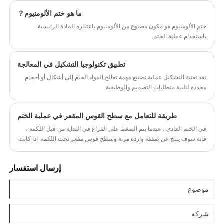
مشاة ، إلخ.
ما هو ختم الألومنيوم？
2. سلالم من سبيكة الألومنيوم خالية من الحاجز:
ختم الألومنيوم هو مكون مصنوع من الألومنيوم باعتباره المادة الرئيسية
سلالم قابلة للطي ، سلالم دائرية متداول ، سلالم
باستخدام عملية الختم.
معطلة محمولة ، إلخ.
تطبيق تكنولوجيا التشكيل في المعالجة
تعد تقنية التشكيل عملية تصنيع مهمة تعالج المواد الخام إلى أشكال أو أحجام
محددة لتلبية متطلبات التصميم والوظيفية.
طريقة للتعامل مع سطح القوس المقعر في عملية الختم
في الختم العادي ، عندما يتم الضغط على الفراغ في البداية من قبل اللكمة ،
فإنه سوف ينتج عن صفقة واردة مرنة وسطح قوس مقعر تحت اللكمة. إذا كانت
الفجوة معتدلة وتم تنفيذ القص في الوقت المناسب ، فسيتم القضاء على
صفحة الحرب المرنة بشكل أساسي. عندما تكون الفجوة كبيرة جدًا ، تكون
إرسال استفسار
الفراغ عازمة بشدة وتمتد على الحافة ، يتم تأخير صدع القص ، ولا يتم القضاء
على الصفوف الحربي ، مما يتركه على الجزء الختم كموسقة قوس مقعر.