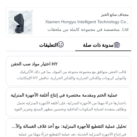
في ذلك أثاث المطبخ، وصناديق بينتو، وأكواب الماء،
ومنتجات الأطفال. من خلال الالتزام بمبادئ الجودة
مجداف صانع الخبز
أولاً والنزاهة في العمل، تدمج الشركة الإنتاج
Xiamen Hongyu Intelligent Technology Co.,
والمعالجة والمبيعات المستقلة، وقد اكتسبت
Ltd. متخصصة في مجموعة كاملة من ملحقات
أسعارها وجودتها اعترافًا صناعيًا.
مجداف صانع الخبز. إنه يخدم مشتري الأجهزة
النوع: صندوق غداء للأطفال، صندوق غداء للأطفال،
العالمية والموزعين والمستخدمين النهائيين، ويعالج
مدونة ذات صلة
التعليقات
صندوق غداء من الفولاذ المقاوم للصدأ
مشكلات مثل تآكل المجداف، وخلط العجين غير
المواد: 304/316 الفولاذ المقاوم للصدأ الآمن غذائيًا
المتساوي، وصعوبة التنظيف في آلات صنع الخبز.
HY اختيار مواد صب الحقن
التخصيص: دعم تخصيص OEM/ODM
المنتجات مصنوعة من مواد صالحة للطعام،
قالب الحقن متوافق مع مجموعة متنوعة من المواد، بما في ذلك الأكريليك
ومقاومة للاهتراء ومضادة للالتصاق، ومتوافقة مع
والبولي كربونات واللدائن الحرارية واللدائن الحرارية. تناقش HY الإمكانيات
مجموعة واسعة من الموديلات. نحن نرحب
المادية لقولبة الحقن مع العملاء.
بالاستفسارات عن عروض الأسعار والتعاون.
عملية الختم ومقدمة مختصرة في إنتاج أغلفة الأجهزة المنزلية
باعتبارها جزءًا مهمًا من الأجهزة المنزلية، فإن أغلفة الأجهزة المنزلية تحمل
وظائف متعددة لحماية المكونات الداخلية وتحسين مظهر المنتج وتعزيز القوة
الهيكلية.
تحليل عملية التقطيع للأجهزة المنزلية: مع أخذ غلاف الغسالة والألواح الداخلية والخارجية للثلاجات كأمثلة
في إنتاج الأجهزة المنزلية الحديثة، تعد عملية التقطيع جزءًا مهمًا من عملية