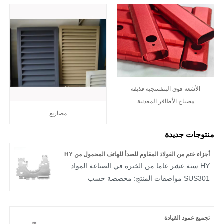
الأشعة فوق البنفسجية قذيفة
مصباح الأظافر المعدنية
مصاريع
منتوجات جديدة
أجزاء ختم من الفولاذ المقاوم للصدأ للهاتف المحمول من HY
HY ستة عشر عاما من الخبرة في الصناعة المواد:
SUS301 مواصفات المنتج: مخصصة حسب
متطلبات العملاء خصائص المواد: يتوافق مع اختبار
ROHS وSGS شهادة التأهيل: ISO9001
وIATF16949
تجميع عمود القيادة