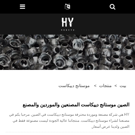
بيت
>
منتجات
>
موستانج دييكاست
الصين موستانج دييكاست المصنعين والموردين والمصنع
HY هي شركة مصنعة وموردة محترفة موستانج دييكاست في الصين. مرحبا بكم في
مصنعنا لشراء موستانج دييكاست. منتجاتنا عالية الجودة ليست مصنوعة فقط في
الصين ولدينا عرض أسعار.