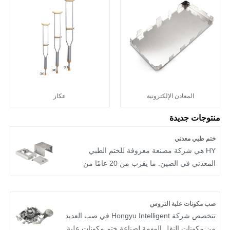
المعادن الإلكترونية
عكاز
منتوجات جديدة
ختم طبي معدني
HY هي شركة مصنعة معروفة للختم الطبي
المعدني في الصين. ما يقرب من 20 عامًا من
الخبرة في تصنيع الأجزاء الطبية المختومة. HY هي
شركة مصنعة معروفة للأجزاء الطبية المعدنية
المختومة في الصين.
صب مكونات علبة التروس
تتخصص شركة Hongyu Intelligent في صب العديد
من مكونات النقل المهمة لصناعة ختم مكونات علبة