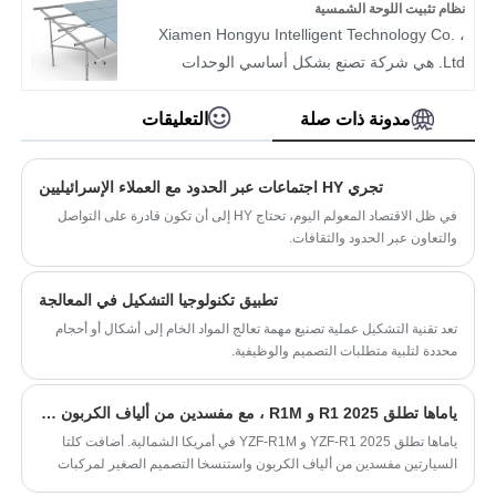
المواد: 6000 سلسلة ، مثل السبائك
Hongyu علاقات تعاون واسعة ومستقرة مع العديد
نظام تثبيت اللوحة الشمسية
6063/6061/6005 ، إلخ.
من العملاء المحليين والدوليين. يغطي عملنا أوروبا
Xiamen Hongyu Intelligent Technology Co. ،
الشكل: مربع ، جولة ، تخصيص الدعم
والولايات المتحدة والشرق الأوسط وروسيا ومناطق
Ltd. هي شركة تصنع بشكل أساسي الوحدات
اللون: الفضة ، الأسود ، الذهب ، الشمبانيا ، تخصيص
أخرى، ويمكننا أن نقدم لك خدمات المنتجات الطبية
النمطية الكهروضوئية والأقواس الكهروضوئية. إنه
الدعم
والاختبارية الشاملة.
ينتج بشكل أساسي وحدات كهروضوئية عالية القوى
مدونة ذات صلة
التعليقات
سيناريوهات التطبيق: لوحات دوائر IC ، اللوحات الأم
النوع: شفرات مشرط
550-730 واط وأقواس الكهروضوئية. تشارك HY
، الترانزستورات ، إلخ.
الميزات: مواصفات كاملة قابلة للفصل والاستبدال
بشكل أساسي في تصميم وإنتاج حلول التثبيت
تجري HY اجتماعات عبر الحدود مع العملاء الإسرائيليين
المواد: الكربون الصلب، الفولاذ المقاوم للصدأ.
الكهروضوئية للطاقة الشمسية على السطح. تشمل
في ظل الاقتصاد المعولم اليوم، تحتاج HY إلى أن تكون قادرة على التواصل
العملية: ختم الصب يموت
المنتجات ذات الصلة خطافات سقف من الفولاذ
والتعاون عبر الحدود والثقافات.
المقاوم للصدأ ، وأقواس سقف سبيكة الألومنيوم ،
ومشابك ألواس ألومنيوم شمسية ، ومسامير أرضية
تطبيق تكنولوجيا التشكيل في المعالجة
فولاذية ، وما إلى ذلك.
تعد تقنية التشكيل عملية تصنيع مهمة تعالج المواد الخام إلى أشكال أو أحجام
نوع المنتج: نظام تثبيت لوحة الطاقة الشمسية ،
محددة لتلبية متطلبات التصميم والوظيفية.
قطب لوحة الطاقة الشمسية مونتر
خدمات المعالجة: ختم ، صب ، الانحناء ، اللحام ،
ياماها تطلق 2025 R1 و R1M ، مع مفسدين من ألياف الكربون ، وامتصاص الصدمات والفرامل
اللكم ، القطع
ياماها تطلق 2025 YZF-R1 و YZF-R1M في أمريكا الشمالية. أضافت كلتا
المواد: سبيكة الألومنيوم ، الفولاذ المقاوم للصدأ
السيارتين مفسدين من ألياف الكربون واستنسخا التصميم الصغير لمركبات
خدمة الخدمة: 20-25 سنة
MotoGP.