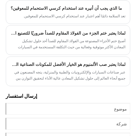
ما الذي يجب أن أنيره عند استخدام كرسي الاستحمام للمعوقين؟
تعد السلامة دائمًا أهم اعتبار عند استخدام كرسي الاستحمام للمعوقين.
لماذا يعتبر ختم الجزء من الفولاذ المقاوم للصدأ ضروريًا للتصنيع الدقيق؟
أصبح ختم الأجزاء المصنوعة من الفولاذ المقاوم للصدأ أحد حلول تشكيل
المعادن الأكثر موثوقية وفعالية من حيث التكلفة المستخدمة في السيارات
والإلكترونيات والأجهزة وأجهزة البناء والآلات الصناعية. باعتبارها شركة تعمل
بعمق في تصنيع المعادن، تركز شركة Xiamen Hongyu Intelligent
لماذا يعتبر صب الألمنيوم هو الخيار الأفضل للمكونات الصناعية الحديثة؟
Technology Co., Ltd. على تقديم جودة مستقرة وإنتاج عالي الكفاءة ودقة
أبعاد ثابتة.
عبر صناعات السيارات والإلكترونيات والطبية والمنزلية، يتجه المصنعون في
جميع أنحاء العالم إلى حلول تشكيل المعادن عالية الأداء لتحقيق التوازن بين
التصميم خفيف الوزن والمتانة وكفاءة التكلفة. باعتبارها تقنية تشكيل معدنية
ناضجة وعالية الكفاءة تستخدم على نطاق واسع في الإنتاج الضخم، أعادت
إرسال استفسار
قوالب صب الألومنيوم تشكيل منطق إنتاج الأجزاء الدقيقة المعقدة لعقود من
الزمن.